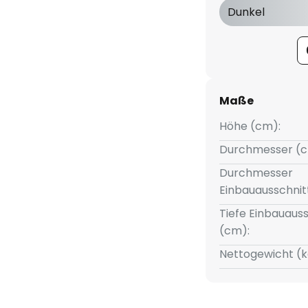
transparente Abdeckung aus
Dunkel
dex CRI > 80
 (ta): -20 °C - +25 °C
utzart (DIN EN 60529): IP20
Maße
erät, Phasenabschnitt dimmbar
Höhe (cm):
Durchmesser (c
Durchmesser
Einbauausschnit
Tiefe Einbauauss
(cm):
Nettogewicht (k