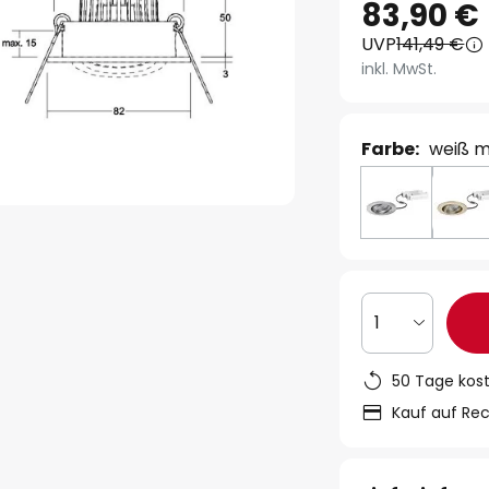
83,90 €
UVP
141,49 €
inkl. MwSt.
Farbe:
weiß m
1
50 Tage kos
Kauf auf Re