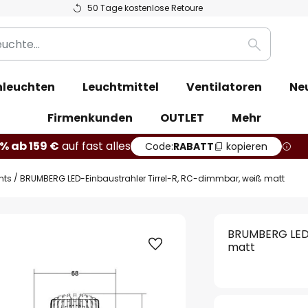
50 Tage kostenlose Retoure
Suche
leuchten
Leuchtmittel
Ventilatoren
Ne
Firmenkunden
OUTLET
Mehr
% ab 159 €
auf fast alles
Code:
RABATT
kopieren
hts
BRUMBERG LED-Einbaustrahler Tirrel-R, RC-dimmbar, weiß matt
BRUMBERG LED-
matt