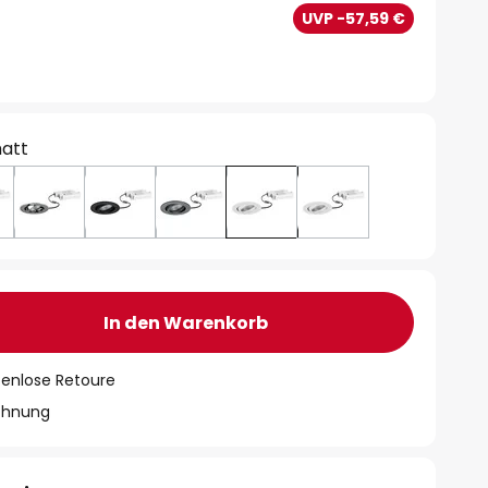
UVP -57,59 €
att
In den Warenkorb
tenlose Retoure
chnung