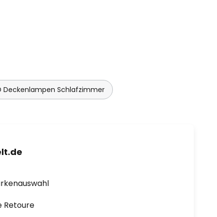
D Deckenlampen Schlafzimmer
lt.de
arkenauswahl
e Retoure