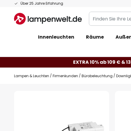
Zum
Über 25 Jahre Erfahrung
Inhalt
Finden
springen
Sie
Ihre
Innenleuchten
Räume
Außen
Leuchte...
EXTRA 10% ab 109 € & 13
Lampen & Leuchten
Firmenkunden
Bürobeleuchtung
Downlig
Zum
Ende
der
Bildgalerie
springen