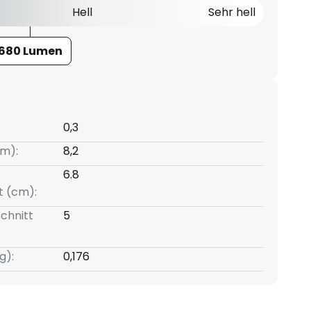
Hell
Sehr hell
680 Lumen
0,3
m):
8,2
6.8
t (cm):
chnitt
5
g):
0,176