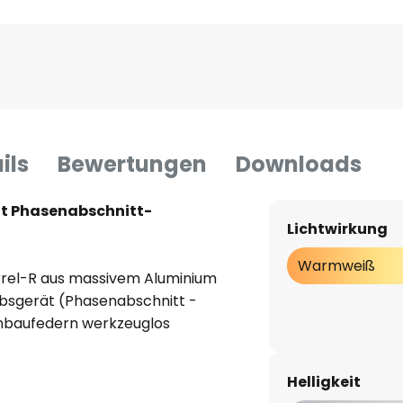
ils
Bewertungen
Downloads
it Phasenabschnitt-
Lichtwirkung
Warmweiß
rrel-R aus massivem Aluminium
ebsgerät (Phasenabschnitt -
Einbaufedern werkzeuglos
tausbeute und eine optimale
 den silbernen, hochglänzenden
Helligkeit
sch tief-breit-strahlender