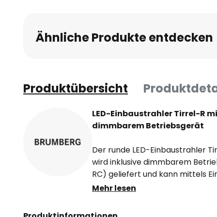
Ähnliche Produkte entdecken
Produktübersicht
Produktdeta
LED-Einbaustrahler Tirrel-R m
dimmbarem Betriebsgerät
Der runde LED-Einbaustrahler Ti
wird inklusive dimmbarem Betri
RC) geliefert und kann mittels 
montiert werden. Eine hohe Lich
Mehr lesen
Verteilung des Lichts wird durch
Reflektor mit rotationssymmetri
Produktinformationen