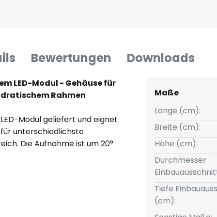
ils
Bewertungen
Downloads
em LED-Modul - Gehäuse für
Maße
adratischem Rahmen
Länge (cm):
LED-Modul geliefert und eignet
Breite (cm):
 für unterschiedlichste
ich. Die Aufnahme ist um 20°
Höhe (cm):
 werkzeuglosen Montage in der
Durchmesser
Einbauausschnit
Tiefe Einbauauss
r Lichtquelle; kann mit MR16-
(cm):
tückt werden