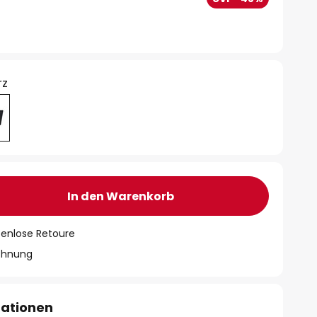
rz
In den Warenkorb
tenlose Retoure
chnung
mationen