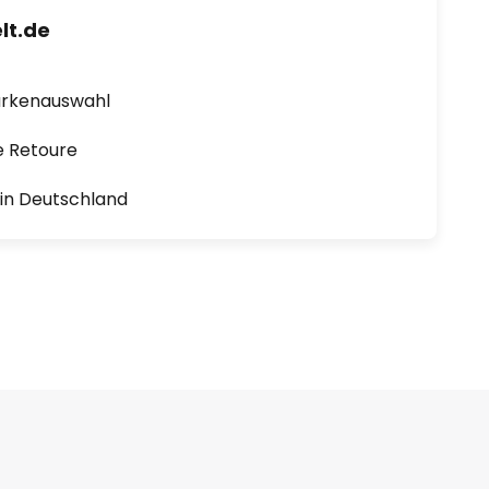
lt.de
arkenauswahl
e Retoure
1 in Deutschland