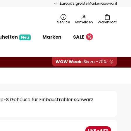
Europas größte Markenauswahl
Service
Anmelden
Warenkorb
uheiten
Marken
SALE
Neu
WOW Week:
Bis zu -70%
-S Gehäuse für Einbaustrahler schwarz
UVP -48%