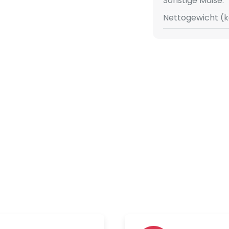
Sonstige Maße:
strahlers bestehen zu 100 % aus
Nettogewicht (k
s dem Meer gewonnenem und
bfall. Damit setzt das
ßstäbe für nachhaltige