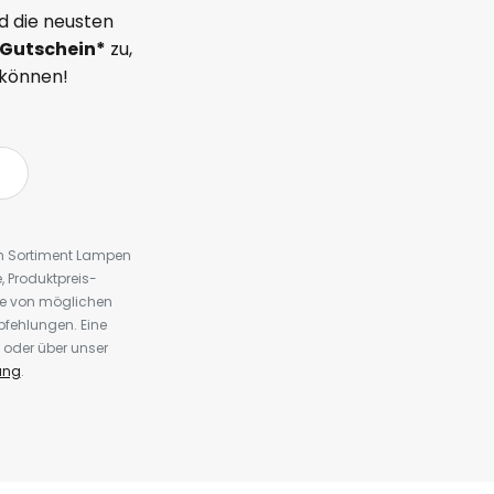
d die neusten
Gutschein*
zu,
 können!
em Sortiment Lampen
 Produktpreis-
te von möglichen
fehlungen. Eine
 oder über unser
ung
.