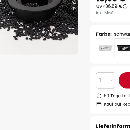
UVP
36,89 €
inkl. MwSt.
Farbe:
schwa
1
50 Tage kos
Kauf auf Re
Lieferinfor