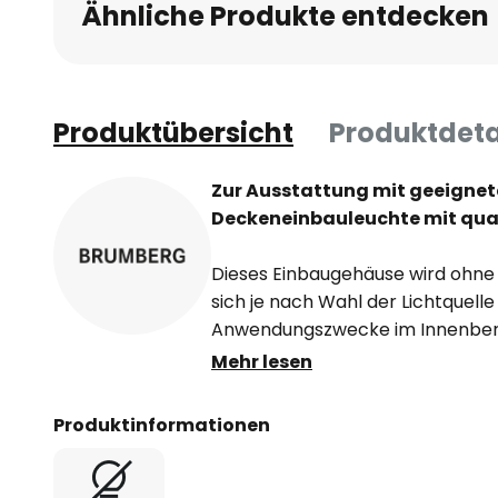
Ähnliche Produkte entdecken
Produktübersicht
Produktdeta
Zur Ausstattung mit geeignet
Deckeneinbauleuchte mit qu
Dieses Einbaugehäuse wird ohne 
sich je nach Wahl der Lichtquelle
Anwendungszwecke im Innenbere
rundum schwenkbar. Federn zur
Mehr lesen
Decke sind enthalten.
Produktinformationen
- Lieferung exklusive Fassung ode
LED-Modulen von BRUMBERG bes