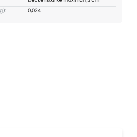
Deckenstärke maximal 1,3 cm
g):
0,034