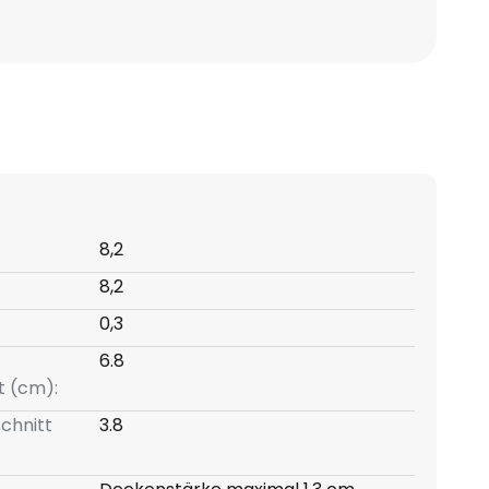
8,2
8,2
0,3
6.8
t (cm):
chnitt
3.8