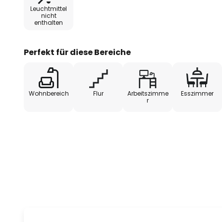
Leuchtmittel
Die Kunststoffanteile des Einbau
nicht
enthalten
"Recycled Ocean Plastic" - au
wieder aufbereitetem Kunststoffa
Unternehmen BRUMBERG neue Ma
Perfekt für diese Bereiche
Lichtlösungen.
Wohnbereich
Flur
Arbeitszimme
Esszimmer
r