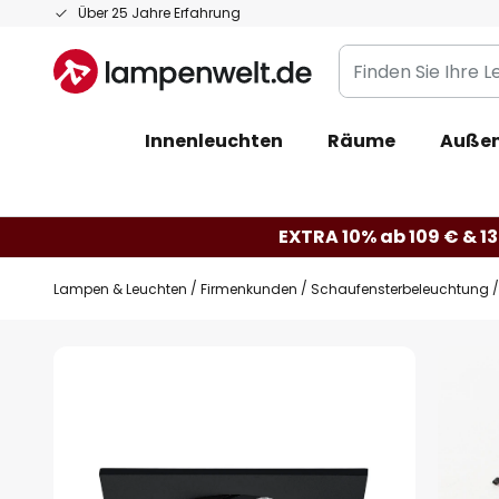
Zum
Über 25 Jahre Erfahrung
Inhalt
Finden
springen
Sie
Ihre
Innenleuchten
Räume
Außen
Leuchte...
EXTRA 10% ab 109 € & 13
Lampen & Leuchten
Firmenkunden
Schaufensterbeleuchtung
Zum
Ende
der
Bildgalerie
springen