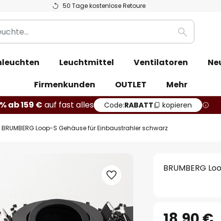
50 Tage kostenlose Retoure
Suche
leuchten
Leuchtmittel
Ventilatoren
Ne
Firmenkunden
OUTLET
Mehr
% ab 159 €
auf fast alles
Code:
RABATT
kopieren
BRUMBERG Loop-S Gehäuse für Einbaustrahler schwarz
BRUMBERG Loop
18,90 €