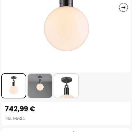
Zum
742,99 €
Anfang
der
inkl. MwSt.
Bildgalerie