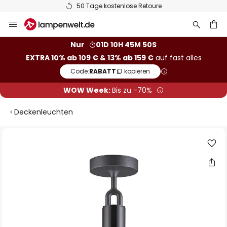
50 Tage kostenlose Retoure
Zum
Inhalt
springen
he
Nur
01D 10H 45M 49S
EXTRA 10% ab 109 € & 13% ab 159 €
auf fast alles
Code:
RABATT
kopieren
WOW Week:
Bis zu -70%
Deckenleuchten
Zum
Ende
der
Bildgalerie
springen