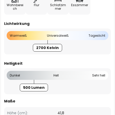
Wohnberei
Flur
Schlafzim
Esszimmer
ch
mer
Lichtwirkung
Warmweiß
Universalweiß
Tageslicht
2700 Kelvin
Helligkeit
Dunkel
Hell
Sehr hell
500 Lumen
Maße
Höhe (cm):
41,8