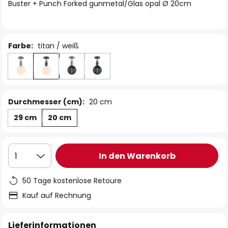
springen
Buster + Punch Forked gunmetal/Glas opal Ø 20cm
Farbe:
titan / weiß
Durchmesser (cm):
20 cm
29 cm
20 cm
In den Warenkorb
1
50 Tage kostenlose Retoure
Kauf auf Rechnung
Lieferinformationen