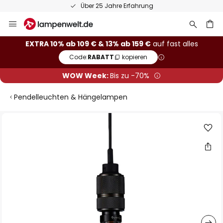
Über 25 Jahre Erfahrung
Zum
Inhalt
springen
he
EXTRA 10% ab 109 € & 13% ab 159 €
auf fast alles
Code:
RABATT
kopieren
WOW Week:
Bis zu -70%
Pendelleuchten & Hängelampen
Zum
Ende
der
Bildgalerie
springen