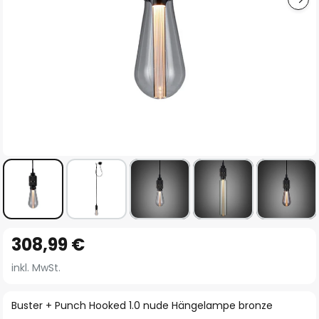
Zum
308,99 €
Anfang
der
inkl. MwSt.
Bildgalerie
springen
Buster + Punch Hooked 1.0 nude Hängelampe bronze