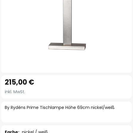
Zum
215,00 €
Anfang
der
inkl. MwSt.
Bildgalerie
springen
By Rydéns Prime Tischlampe Höhe 69cm nickel/weiß
Farbe:
nickel / weiß