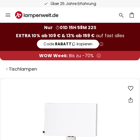
Über 25 Jahre Erfahrung
Zum
Inhalt
springen
he
Nur
01D 15H 58M 21S
EXTRA 10% ab 109 € & 13% ab 159 €
auf fast alles
Code:
RABATT
kopieren
WOW Week:
Bis zu -70%
Tischlampen
Zum
Ende
der
Bildgalerie
springen