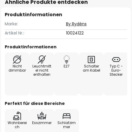
Ähnliche Produkte entdecken
Produktinformationen
Marke:
By Rydéns
Artikel Nr.:
10024122
Produktinformationen
Nicht
Leuchtmitt
E27
Schalter
Typ C -
dimmbar
el nicht
am Kabel
Euro-
enthalten
Stecker
Perfekt für diese Bereiche
Wohnberei
Esszimmer
Schlafzim
ch
mer