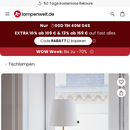
50 Tage kostenlose Retoure
Zum
Inhalt
springen
he
Nur
00D 11H 40M 03S
EXTRA 10% ab 109 € & 13% ab 159 €
auf fast alles
Code:
RABATT
kopieren
WOW Week:
Bis zu -70%
Tischlampen
Zum
Ende
der
Bildgalerie
springen