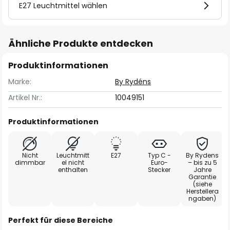
E27 Leuchtmittel wählen
Ähnliche Produkte entdecken
Produktinformationen
Marke:
By Rydéns
Artikel Nr.:
10049151
Produktinformationen
Nicht
Leuchtmitt
E27
Typ C -
By Rydens
dimmbar
el nicht
Euro-
– bis zu 5
enthalten
Stecker
Jahre
Garantie
(siehe
Herstellera
ngaben)
Perfekt für diese Bereiche