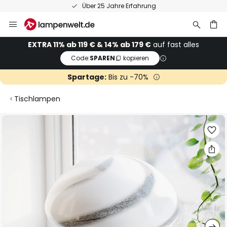
Über 25 Jahre Erfahrung
Zum
Inhalt
springen
he
EXTRA 11% ab 119 € & 14% ab 179 €
auf fast alles
Code:
SPAREN
kopieren
Spartage:
Bis zu -70%
Tischlampen
Zum
Ende
der
Bildgalerie
springen