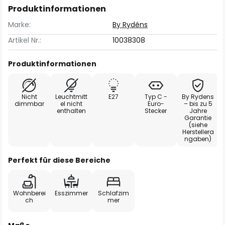
Produktinformationen
Marke:
By Rydéns
Artikel Nr.:
10038308
Produktinformationen
Nicht
Leuchtmitt
E27
Typ C -
By Rydens
dimmbar
el nicht
Euro-
– bis zu 5
enthalten
Stecker
Jahre
Garantie
(siehe
Herstellera
ngaben)
Perfekt für diese Bereiche
Wohnberei
Esszimmer
Schlafzim
ch
mer