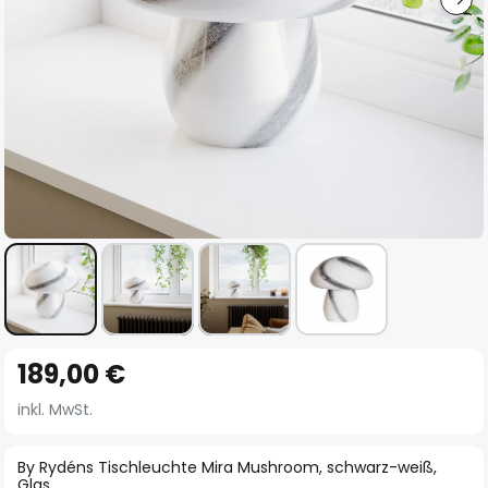
Zum
189,00 €
Anfang
der
inkl. MwSt.
Bildgalerie
springen
By Rydéns Tischleuchte Mira Mushroom, schwarz-weiß,
Glas