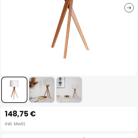
Zum
148,75 €
Anfang
der
inkl. MwSt.
Bildgalerie