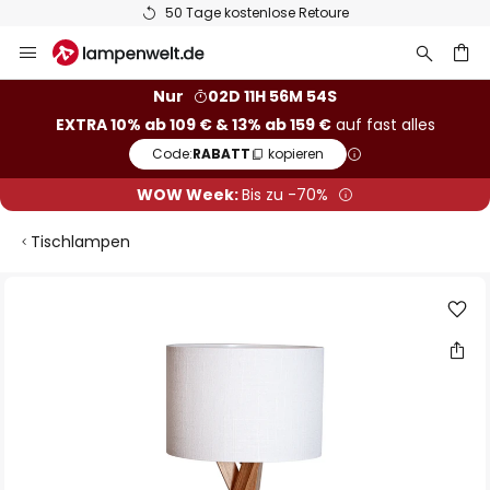
50 Tage kostenlose Retoure
Zum
Inhalt
springen
he
Nur
02D 11H 56M 53S
EXTRA 10% ab 109 € & 13% ab 159 €
auf fast alles
Code:
RABATT
kopieren
WOW Week:
Bis zu -70%
Tischlampen
Zum
Ende
der
Bildgalerie
springen