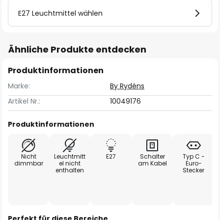
E27 Leuchtmittel wählen
Ähnliche Produkte entdecken
Produktinformationen
Marke:
By Rydéns
Artikel Nr.:
10049176
Produktinformationen
Nicht
Leuchtmitt
E27
Schalter
Typ C -
dimmbar
el nicht
am Kabel
Euro-
enthalten
Stecker
Perfekt für diese Bereiche