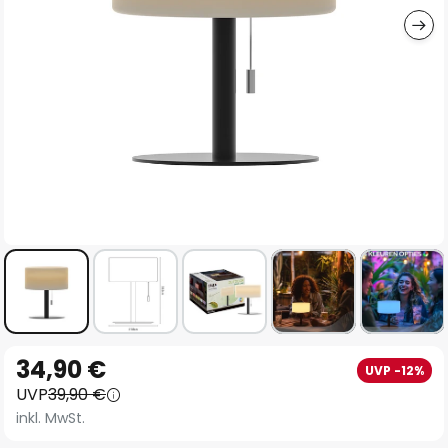
Zum
34,90 €
UVP -12%
Anfang
UVP
39,90 €
der
inkl. MwSt.
Bildgalerie