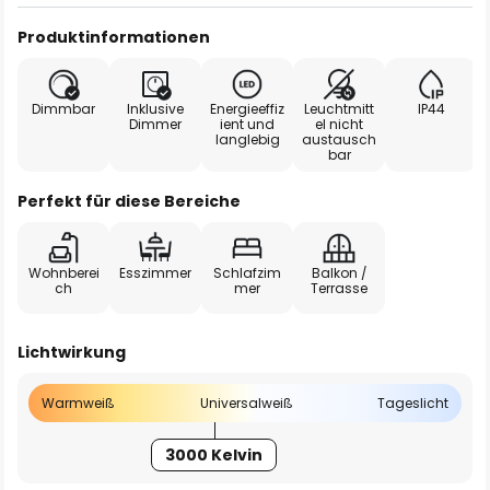
Produktinformationen
Dimmbar
Inklusive
Energieeffiz
Leuchtmitt
IP44
Dimmer
ient und
el nicht
langlebig
austausch
bar
Perfekt für diese Bereiche
Wohnberei
Esszimmer
Schlafzim
Balkon /
ch
mer
Terrasse
Lichtwirkung
Warmweiß
Universalweiß
Tageslicht
3000 Kelvin