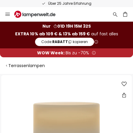
Über 25 Jahre Erfahrung
Zum
Inhalt
springen
he
Nur
01D 19H 15M 32S
EXTRA 10% ab 109 € & 13% ab 159 €
auf fast alles
Code:
RABATT
kopieren
WOW Week:
Bis zu -70%
Terrassenlampen
Zum
Ende
der
Bildgalerie
springen