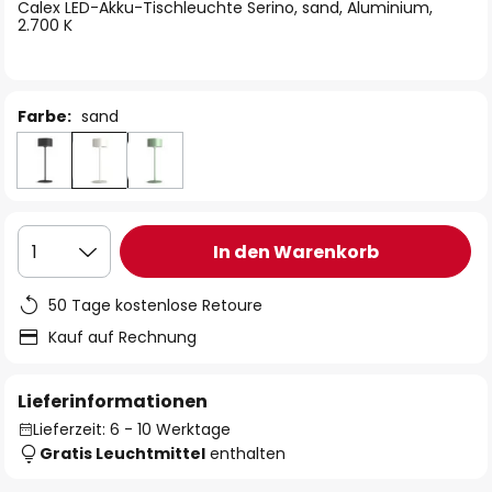
springen
Calex LED-Akku-Tischleuchte Serino, sand, Aluminium,
2.700 K
Farbe:
sand
In den Warenkorb
1
50 Tage kostenlose Retoure
Kauf auf Rechnung
Lieferinformationen
Lieferzeit: 6 - 10 Werktage
Gratis Leuchtmittel
enthalten