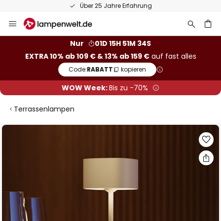
Über 25 Jahre Erfahrung
Zum
Inhalt
springen
he
Nur
01D 15H 51M 34S
EXTRA 10% ab 109 € & 13% ab 159 €
auf fast alles
Code:
RABATT
kopieren
WOW Week:
Bis zu -70%
Terrassenlampen
Zum
Ende
der
Bildgalerie
springen