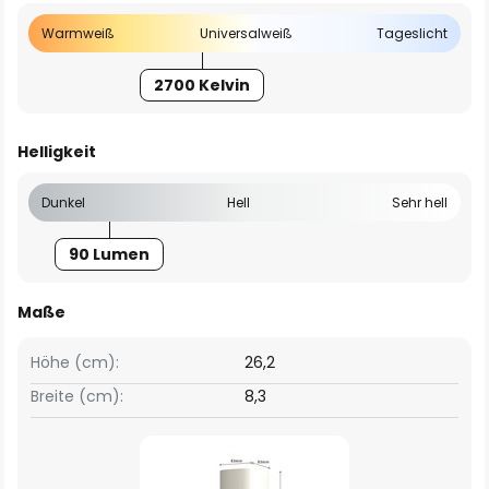
Warmweiß
Universalweiß
Tageslicht
2700 Kelvin
Helligkeit
Dunkel
Hell
Sehr hell
90 Lumen
Maße
Höhe (cm):
26,2
Breite (cm):
8,3