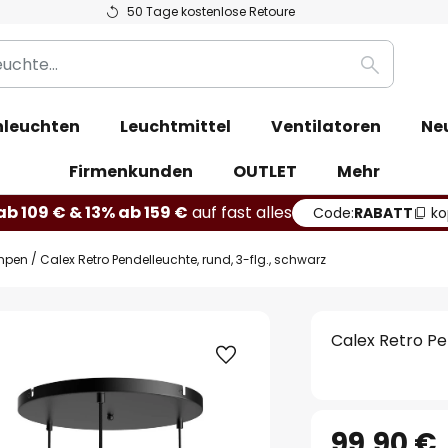
50 Tage kostenlose Retoure
Suche
leuchten
Leuchtmittel
Ventilatoren
Ne
Firmenkunden
OUTLET
Mehr
b 109 € & 13% ab 159 €
auf fast alles
Code:
RABATT
ko
mpen
Calex Retro Pendelleuchte, rund, 3-flg., schwarz
Calex Retro Pe
99,90 €