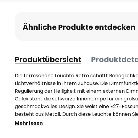
Anfang
der
Bildgalerie
Ähnliche Produkte entdecken
springen
Produktübersicht
Produktdeta
Die formschöne Leuchte Retro schafft Behaglich
Lichtverhältnisse in Ihrem Zuhause. Die Dimmfunkti
Regulierung der Helligkeit mit einem externen Dim
Calex steht die schwarze Innenlampe für ein groß
geschmackvolles Design. Sie weist eine E27-Fassun
besteht aus Metall. Durch diese Leuchte können S
schaffen.
Mehr lesen