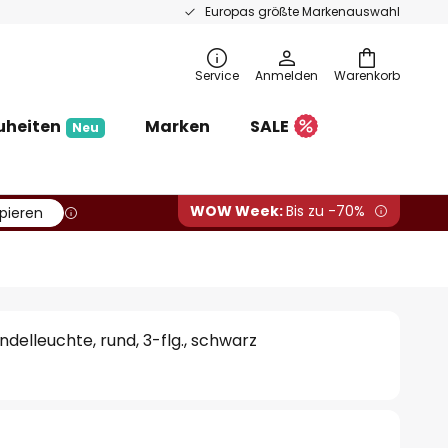
Europas größte Markenauswahl
Service
Anmelden
Warenkorb
uheiten
Marken
SALE
Neu
WOW Week:
Bis zu -70%
pieren
ndelleuchte, rund, 3-flg., schwarz