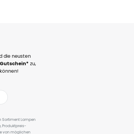
d die neusten
Gutschein*
zu,
 können!
em Sortiment Lampen
 Produktpreis-
te von möglichen