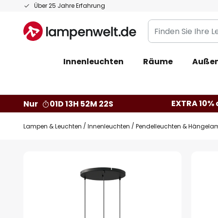
Zum
Über 25 Jahre Erfahrung
Inhalt
Finden
springen
Sie
Ihre
Innenleuchten
Räume
Außen
Leuchte...
EXTRA 10% a
Nur
01D 13H 52M 21S
Lampen & Leuchten
Innenleuchten
Pendelleuchten & Hängela
Zum
Ende
der
Bildgalerie
springen