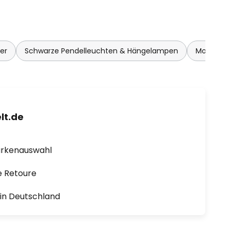
er
Schwarze Pendelleuchten & Hängelampen
Moderne 
lt.de
arkenauswahl
e Retoure
1 in Deutschland