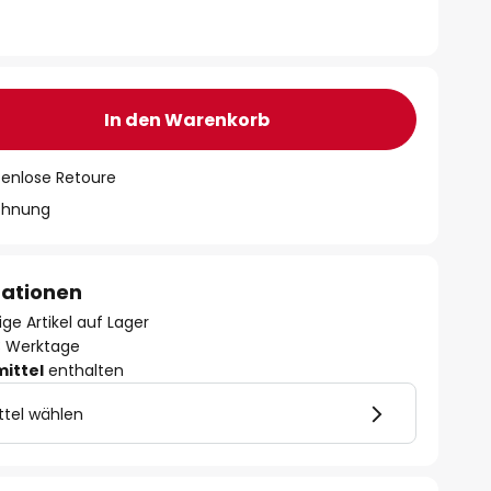
In den Warenkorb
tenlose Retoure
chnung
mationen
ge Artikel auf Lager
- 3 Werktage
mittel
enthalten
ttel wählen