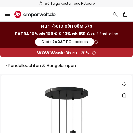
50 Tage kostenlose Retoure
Zum
Inhalt
springen
he
Nur
01D 09H 08M 56S
EXTRA 10% ab 109 € & 13% ab 159 €
auf fast alles
Code:
RABATT
kopieren
WOW Week:
Bis zu -70%
Pendelleuchten & Hängelampen
Zum
Ende
der
Bildgalerie
springen