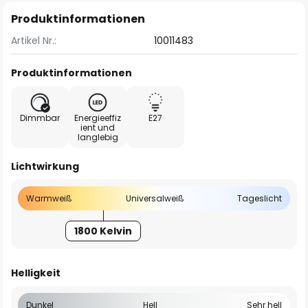
Produktinformationen
Artikel Nr.:
10011483
Produktinformationen
Dimmbar
Energieeffiz
E27
ient und
langlebig
Lichtwirkung
Warmweiß
Universalweiß
Tageslicht
1800 Kelvin
Helligkeit
Dunkel
Hell
Sehr hell