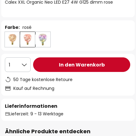
springen
Calex XXL Organic Neo LED E27 4W G125 dimm rose
Farbe:
rosé
In den Warenkorb
1
50 Tage kostenlose Retoure
Kauf auf Rechnung
Lieferinformationen
Lieferzeit: 9 - 13 Werktage
Ähnliche Produkte entdecken