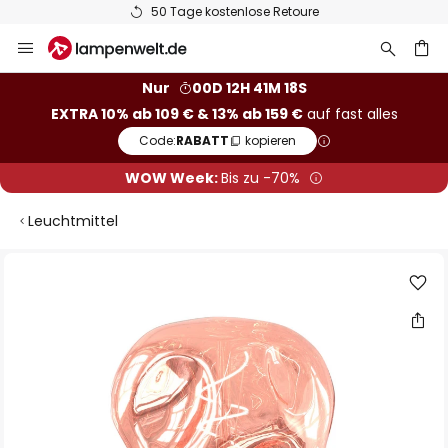
50 Tage kostenlose Retoure
Zum
Inhalt
springen
he
Nur
00D 12H 41M 18S
EXTRA 10% ab 109 € & 13% ab 159 €
auf fast alles
Code:
RABATT
kopieren
WOW Week:
Bis zu -70%
Leuchtmittel
Zum
Ende
der
Bildgalerie
springen