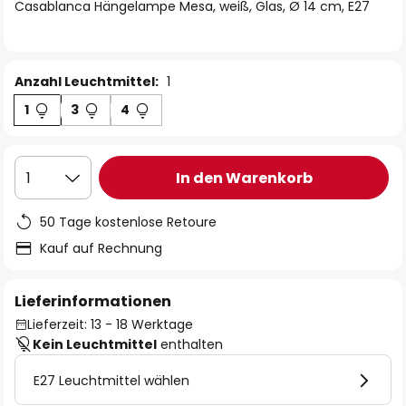
springen
Casablanca Hängelampe Mesa, weiß, Glas, Ø 14 cm, E27
Anzahl Leuchtmittel:
1
1
3
4
In den Warenkorb
1
50 Tage kostenlose Retoure
Kauf auf Rechnung
Lieferinformationen
Lieferzeit: 13 - 18 Werktage
Kein Leuchtmittel
enthalten
E27 Leuchtmittel wählen