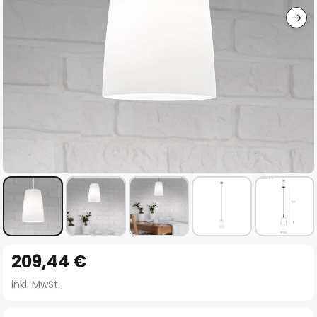
Zum
209,44 €
Anfang
der
inkl. MwSt.
Bildgalerie