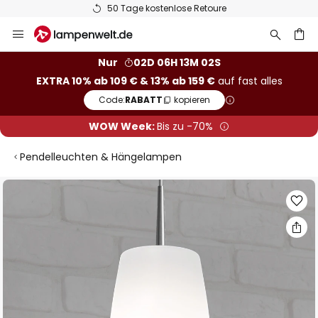
50 Tage kostenlose Retoure
Zum
Inhalt
springen
he
Nur
02D 06H 13M 02S
EXTRA 10% ab 109 € & 13% ab 159 €
auf fast alles
Code:
RABATT
kopieren
WOW Week:
Bis zu -70%
Pendelleuchten & Hängelampen
Zum
Ende
der
Bildgalerie
springen