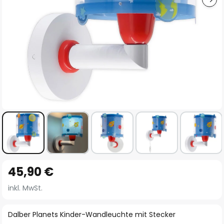
Zum
45,90 €
Anfang
der
inkl. MwSt.
Bildgalerie
springen
Dalber Planets Kinder-Wandleuchte mit Stecker