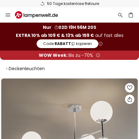
50 Tage kostenlose Retoure
Zum
Inhalt
springen
he
Nur
02D 19H 56M 20S
EXTRA 10% ab 109 € & 13% ab 159 €
auf fast alles
Code:
RABATT
kopieren
WOW Week:
Bis zu -70%
Deckenleuchten
Zum
Ende
der
Bildgalerie
springen