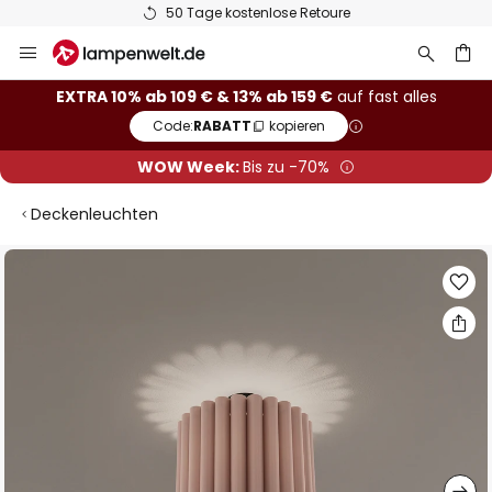
nlose Retoure
Europas größte Mark
Zum
Inhalt
springen
he
EXTRA 10% ab 109 € & 13% ab 159 €
auf fast alles
Code:
RABATT
kopieren
WOW Week:
Bis zu -70%
Deckenleuchten
Zum
Ende
der
Bildgalerie
springen