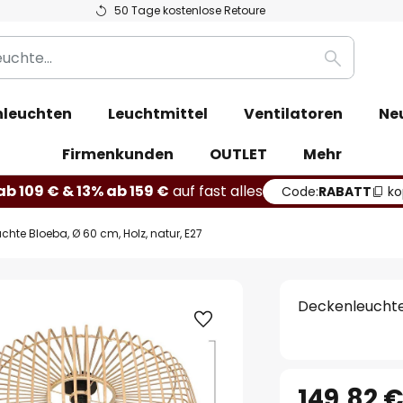
50 Tage kostenlose Retoure
Suche
leuchten
Leuchtmittel
Ventilatoren
Ne
Firmenkunden
OUTLET
Mehr
b 109 € & 13% ab 159 €
auf fast alles
Code:
RABATT
ko
chte Bloeba, Ø 60 cm, Holz, natur, E27
Deckenleuchte 
149,82 