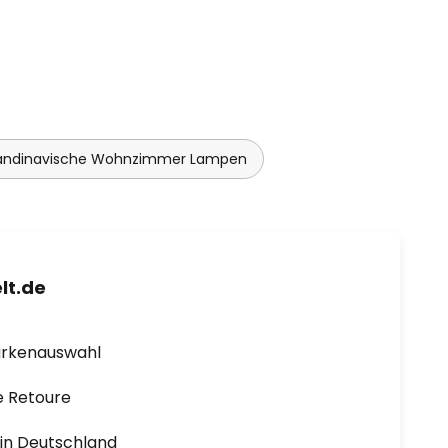
andinavische Wohnzimmer Lampen
lt.de
arkenauswahl
e Retoure
1 in Deutschland