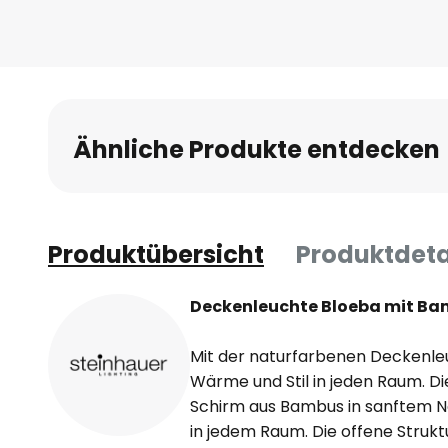
Anfang
der
Bildgalerie
springen
Ähnliche Produkte entdecken
Produktübersicht
Produktdeta
Deckenleuchte Bloeba mit B
Mit der naturfarbenen Deckenleu
Wärme und Stil in jeden Raum. Di
Schirm aus Bambus in sanftem N
in jedem Raum. Die offene Struktu