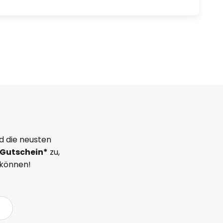
d die neusten
Gutschein*
zu,
 können!