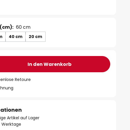
(cm):
60 cm
m
40 cm
20 cm
In den Warenkorb
tenlose Retoure
chnung
mationen
ge Artikel auf Lager
- 3 Werktage