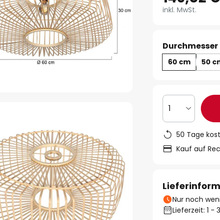
inkl. MwSt.
Durchmesser 
60 cm
50 c
1
50 Tage kos
Kauf auf Re
Lieferinfor
Nur noch weni
Lieferzeit: 1 