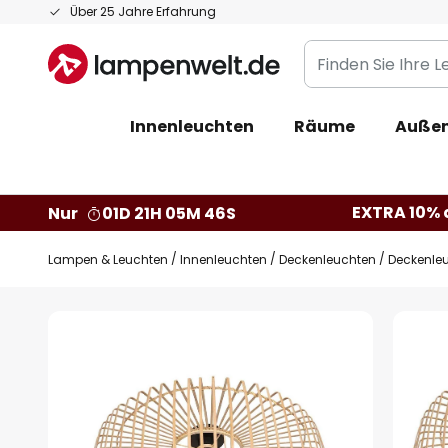
Zum
Über 25 Jahre Erfahrung
Inhalt
Finden
springen
Sie
Ihre
Innenleuchten
Räume
Außen
Leuchte...
EXTRA 10% a
Nur
01D 21H 05M 45S
Lampen & Leuchten
Innenleuchten
Deckenleuchten
Deckenleu
Zum
Ende
der
Bildgalerie
springen