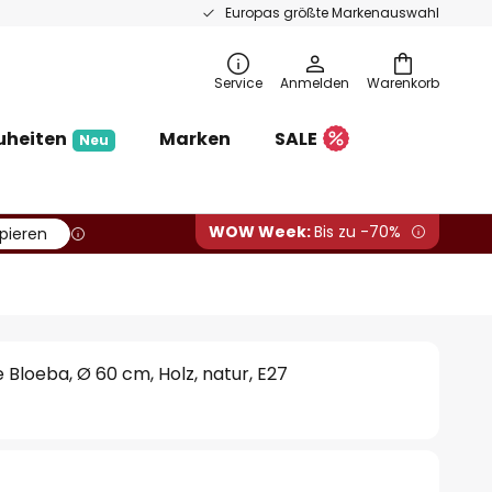
Europas größte Markenauswahl
Service
Anmelden
Warenkorb
uheiten
Marken
SALE
Neu
WOW Week:
Bis zu -70%
pieren
Bloeba, Ø 60 cm, Holz, natur, E27
€