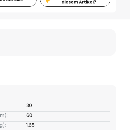
diesem Artikel?
30
m):
60
g):
1,65