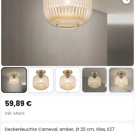
Zum
59,89 €
Anfang
der
inkl. MwSt.
Bildgalerie
springen
Deckenleuchte Carneval, amber, Ø 20 cm, Glas, E27