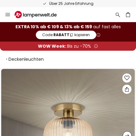
Über 25 Jahre Erfahrung
Zum
Inhalt
springen
he
EXTRA 10% ab € 109 & 13% ab € 159
auf fast alles
Code:
RABATT
kopieren
WOW Week:
Bis zu -70%
Deckenleuchten
Zum
Ende
der
Bildgalerie
springen