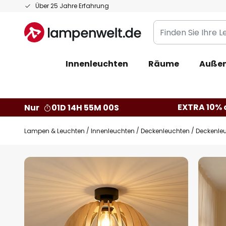
Zum
Über 25 Jahre Erfahrung
Inhalt
Finden
springen
Sie
Ihre
Innenleuchten
Räume
Außen
Leuchte...
EXTRA 10% a
Nur
01D 14H 54M 59S
Lampen & Leuchten
Innenleuchten
Deckenleuchten
Deckenleu
Zum
Ende
der
Bildgalerie
springen