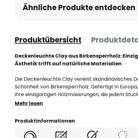
Ähnliche Produkte entdecken
Produktübersicht
Produktdeta
Deckenleuchte Clay aus Birkensperrholz: Einzi
Ästhetik trifft auf natürliche Materialien
Die Deckenleuchte Clay vereint skandinavisches De
Schönheit von Birkensperrholz. Gefertigt in Europa
ihre einzigartigen Holzmaserungen, die jedem Stück
verleihen. Die Kombination aus hellem Holz und sc
Mehr lesen
harmonische und zugleich moderne Optik, die sich 
Wohnbereiche wie Wohnzimmer, Esszimmer, Flur, 
Produktinformationen
einfügt. Die natürliche Variation in Farbe und Stru
Leuchte zu einem Unikat, das die Faszination von L