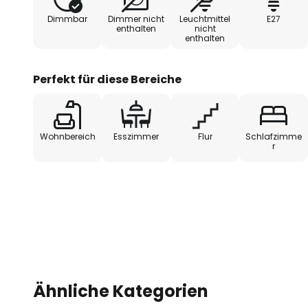
lebendig werden lässt.
Dimmbar
Dimmer nicht
Leuchtmittel
E27
enthalten
nicht
enthalten
Perfekt für diese Bereiche
Wohnbereich
Esszimmer
Flur
Schlafzimme
r
Ähnliche Kategorien