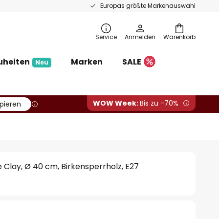
Europas größte Markenauswahl
Service
Anmelden
Warenkorb
uheiten
Marken
SALE
Neu
WOW Week:
Bis zu -70%
pieren
Clay, Ø 40 cm, Birkensperrholz, E27