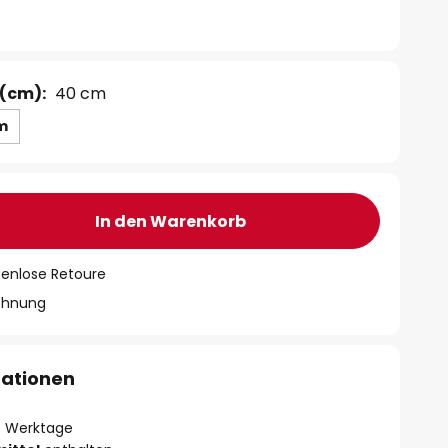
(cm):
40 cm
m
In den Warenkorb
tenlose Retoure
chnung
mationen
- 3 Werktage