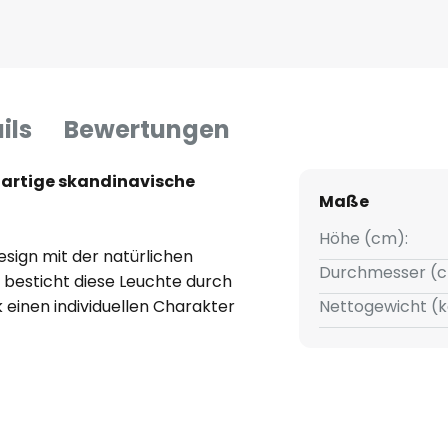
ils
Bewertungen
gartige skandinavische
Maße
Höhe (cm):
sign mit der natürlichen
Durchmesser (c
, besticht diese Leuchte durch
 einen individuellen Charakter
Nettogewicht (k
hwarzem Metall sorgt für eine
nahtlos in verschiedene
Schlafzimmer und Küche
ktur des Holzes macht jede
icht und Material in jedem Raum