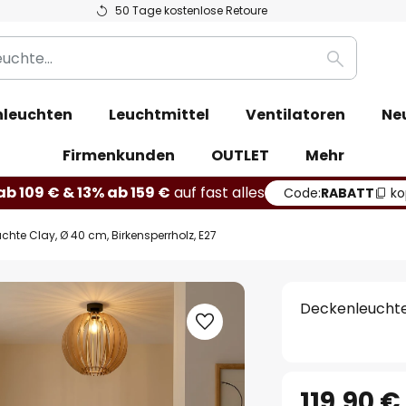
50 Tage kostenlose Retoure
Suche
leuchten
Leuchtmittel
Ventilatoren
Ne
Firmenkunden
OUTLET
Mehr
b 109 € & 13% ab 159 €
auf fast alles
Code:
RABATT
ko
chte Clay, Ø 40 cm, Birkensperrholz, E27
Deckenleuchte 
119,90 €