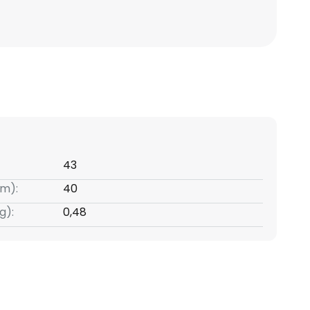
43
m):
40
g):
0,48