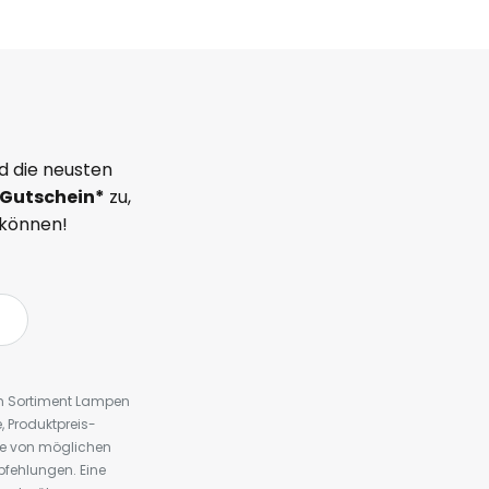
d die neusten
Gutschein*
zu,
 können!
em Sortiment Lampen
 Produktpreis-
te von möglichen
fehlungen. Eine