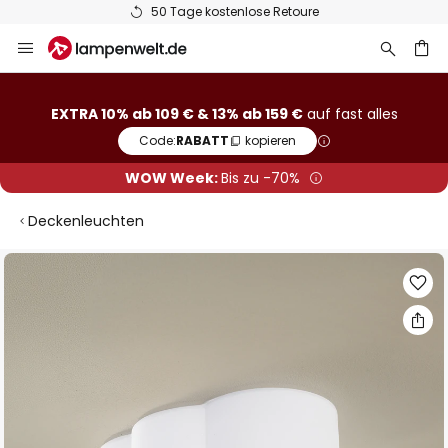
50 Tage kostenlose Retoure
Zum
Inhalt
springen
he
EXTRA 10% ab 109 € & 13% ab 159 €
auf fast alles
Code:
RABATT
kopieren
WOW Week:
Bis zu -70%
Deckenleuchten
Zum
Ende
der
Bildgalerie
springen