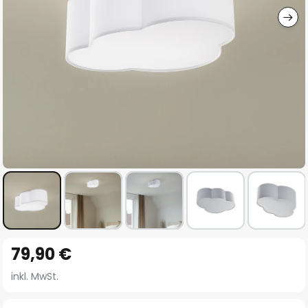
Zum
79,90 €
Anfang
der
inkl. MwSt.
Bildgalerie