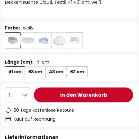
springen
Deckenleuchte Cloud, Textil, 41 x 31 cm, weiß
Farbe:
weiß
Länge (cm):
41 cm
41 cm
63 cm
43 cm
62 cm
In den Warenkorb
1
50 Tage kostenlose Retoure
Kauf auf Rechnung
Lieferinformationen