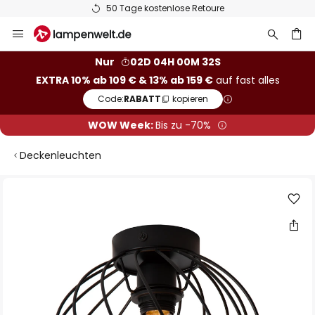
50 Tage kostenlose Retoure
Zum
Inhalt
springen
he
Nur
02D 04H 00M 31S
EXTRA 10% ab 109 € & 13% ab 159 €
auf fast alles
Code:
RABATT
kopieren
WOW Week:
Bis zu -70%
Deckenleuchten
Zum
Ende
der
Bildgalerie
springen