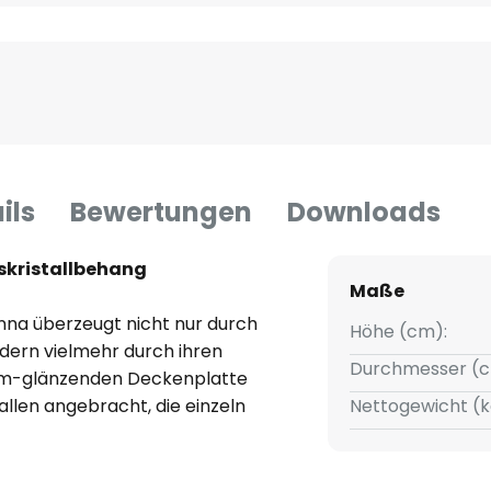
ils
Bewertungen
Downloads
skristallbehang
Maße
na überzeugt nicht nur durch
Höhe (cm):
ndern vielmehr durch ihren
Durchmesser (c
hrom-glänzenden Deckenplatte
allen angebracht, die einzeln
Nettogewicht (k
 Die prismenartige Struktur
ts für ein angenehmes und
ig guter Lichtwirkung für den