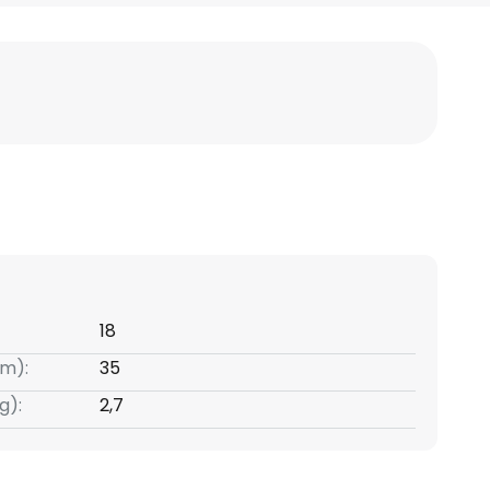
18
m):
35
g):
2,7