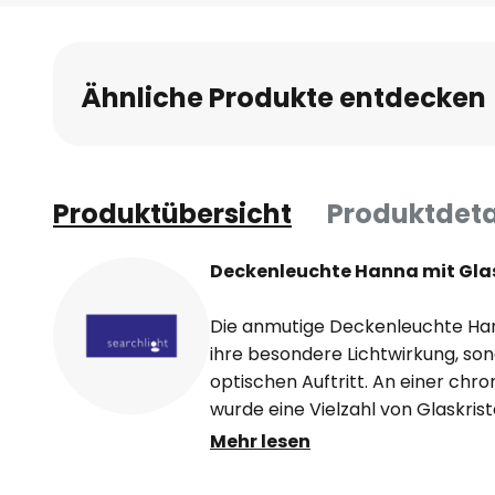
Anfang
der
Bildgalerie
Ähnliche Produkte entdecken
springen
Produktübersicht
Produktdeta
Deckenleuchte Hanna mit Gla
Die anmutige Deckenleuchte Han
ihre besondere Lichtwirkung, so
optischen Auftritt. An einer c
wurde eine Vielzahl von Glaskrist
wie kleine Kugeln gestaltet sind.
Mehr lesen
sorgt beim Einschalten des Lich
elegantes Funkeln, bei gleichzeit