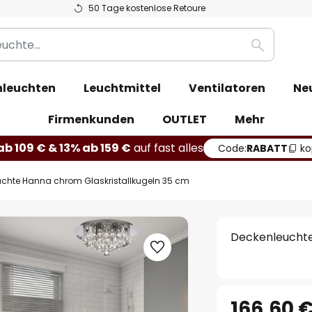
50 Tage kostenlose Retoure
Suche
leuchten
Leuchtmittel
Ventilatoren
Ne
Firmenkunden
OUTLET
Mehr
b 109 € & 13% ab 159 €
auf fast alles
Code:
RABATT
ko
chte Hanna chrom Glaskristallkugeln 35 cm
Deckenleuchte
166,60 