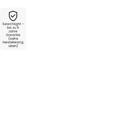
immer oder auch
chte Hanna überzeugt als
 auf den ersten Blick.
Searchlight –
bis zu 5
Jahre
Garantie
(siehe
Herstellerang
aben)