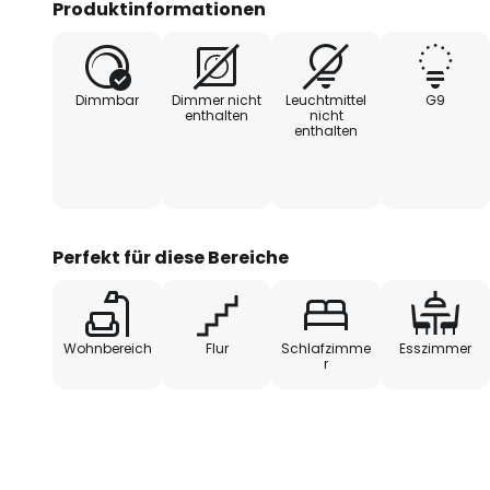
Produktinformationen
gesamten Wohnraum. Ob Wohnz
Eingangsbereich, die Deckenleu
glamouröser Blickfang sofort und
Dimmbar
Dimmer nicht
Leuchtmittel
G9
enthalten
nicht
enthalten
Perfekt für diese Bereiche
Wohnbereich
Flur
Schlafzimme
Esszimmer
r