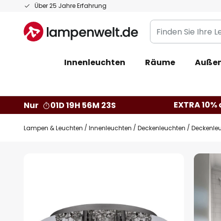
Zum
Über 25 Jahre Erfahrung
Inhalt
Finden
springen
Sie
Ihre
Innenleuchten
Räume
Außen
Leuchte...
EXTRA 10% a
Nur
01D 19H 56M 22S
Lampen & Leuchten
Innenleuchten
Deckenleuchten
Deckenleu
Zum
Ende
der
Bildgalerie
springen