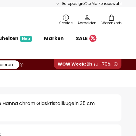
Europas größte Markenauswahl
Service
Anmelden
Warenkorb
uheiten
Marken
SALE
Neu
WOW Week:
Bis zu -70%
pieren
 Hanna chrom Glaskristallkugeln 35 cm
€