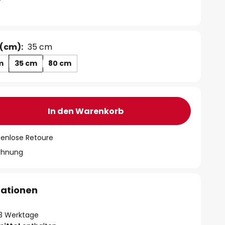
(cm):
35 cm
m
35 cm
80 cm
In den Warenkorb
tenlose Retoure
chnung
mationen
- 3 Werktage