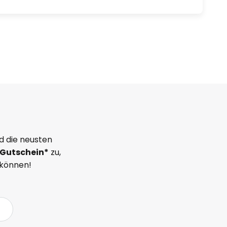
d die neusten
Gutschein*
zu,
 können!