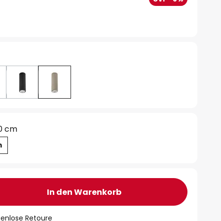
0 cm
m
In den Warenkorb
tenlose Retoure