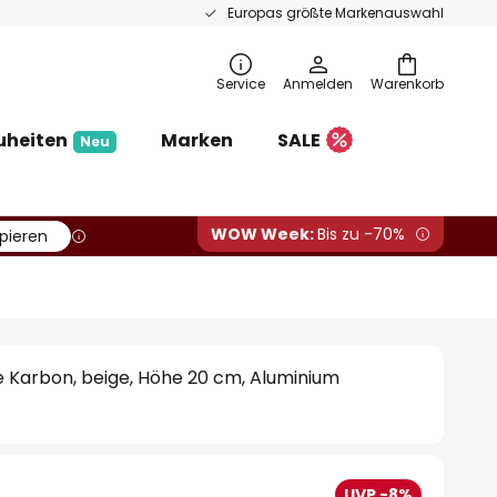
Europas größte Markenauswahl
Service
Anmelden
Warenkorb
uheiten
Marken
SALE
Neu
WOW Week:
Bis zu -70%
pieren
 Karbon, beige, Höhe 20 cm, Aluminium
UVP -8%