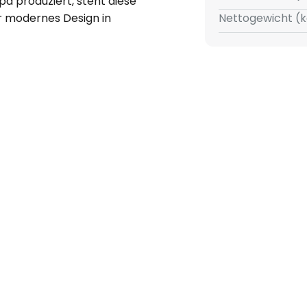
a produziert, steht diese
hr modernes Design in
Nettogewicht (k
tungsstile ein und verleiht
 Eleganz.