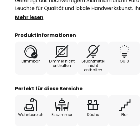
Gefertigt aus hochwertigem Aluminium und in Europ
Leuchte für Qualität und lokale Handwerkskunst. I
schlichtem Beige fügt sich nahtlos in diverse Einrich
Mehr lesen
jedem Esszimmer oder Flurbereich einen Hauch von
Produktinformationen
- extern dimmbar
Dimmbar
Dimmer nicht
Leuchtmittel
GU10
enthalten
nicht
enthalten
Perfekt für diese Bereiche
Wohnbereich
Esszimmer
Küche
Flur