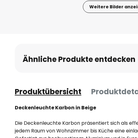
Weitere Bilder anze
Zum
Anfang
der
Bildgalerie
springen
Ähnliche Produkte entdecken
Produktübersicht
Produktdeta
Deckenleuchte Karbon in Beige
Die Deckenleuchte Karbon präsentiert sich als effe
jedem Raum von Wohnzimmer bis Küche eine einla