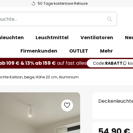
50 Tage kostenlose Retoure
Suche
leuchten
Leuchtmittel
Ventilatoren
Ne
Firmenkunden
OUTLET
Mehr
b 109 € & 13% ab 159 €
auf fast alles
Code:
RABATT
ko
chte Karbon, beige, Höhe 20 cm, Aluminium
Deckenleuchte
54,90 €