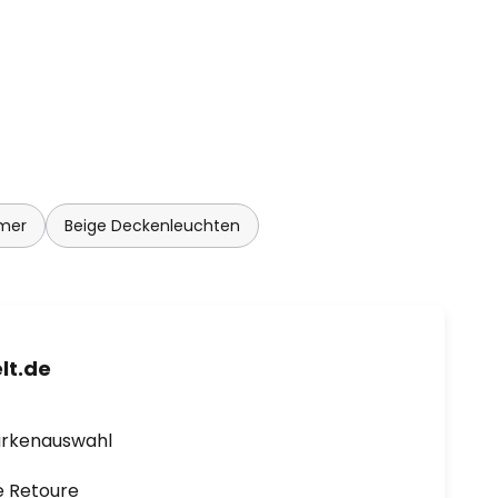
mer
Beige Deckenleuchten
lt.de
arkenauswahl
e Retoure