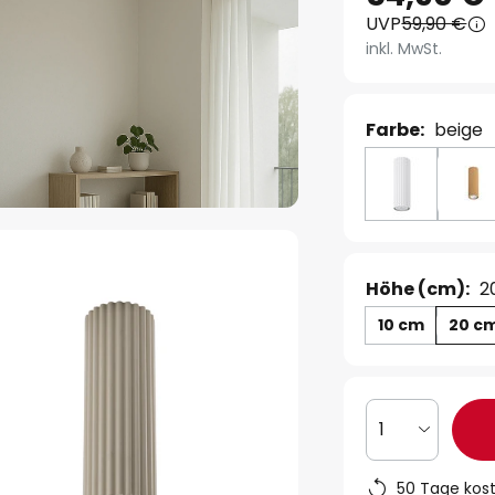
UVP
59,90 €
inkl. MwSt.
Farbe:
beige
Höhe (cm):
2
10 cm
20 c
1
50 Tage kos