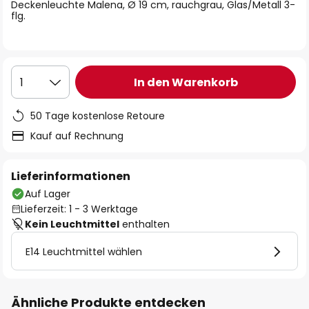
springen
Deckenleuchte Malena, Ø 19 cm, rauchgrau, Glas/Metall 3-
flg.
In den Warenkorb
1
50 Tage kostenlose Retoure
Kauf auf Rechnung
Lieferinformationen
Auf Lager
Lieferzeit: 1 - 3 Werktage
Kein Leuchtmittel
enthalten
E14 Leuchtmittel wählen
Ähnliche Produkte entdecken