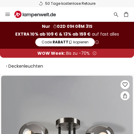
50 Tage kostenlose Retoure
Zum
Inhalt
springen
he
Nur
02D 01H 08M 30S
EXTRA 10% ab 109 € & 13% ab 159 €
auf fast alles
Code:
RABATT
kopieren
WOW Week:
Bis zu -70%
Deckenleuchten
Zum
Ende
der
Bildgalerie
springen