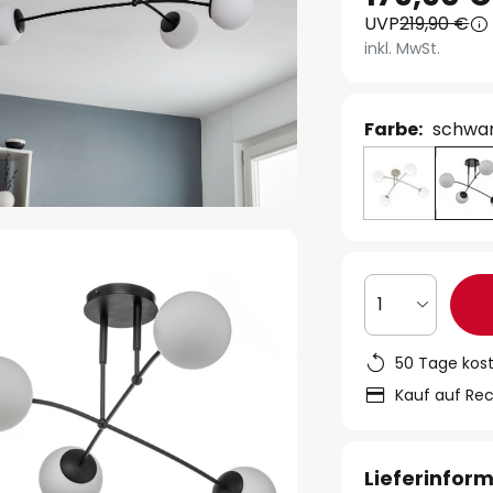
UVP
219,90 €
inkl. MwSt.
Farbe:
schwar
1
50 Tage kos
Kauf auf Re
Lieferinfor