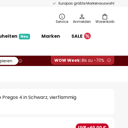
Europas größte Markenauswahl
Service
Anmelden
Warenkorb
uheiten
Marken
SALE
Neu
WOW Week:
Bis zu -70%
pieren
 Pregos 4 in Schwarz, vierflammig
UVP -40,00 €