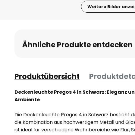
Weitere Bilder anze
Zum
Anfang
der
Bildgalerie
Ähnliche Produkte entdecken
springen
Produktübersicht
Produktdeta
Deckenleuchte Pregos 4 in Schwarz: Eleganz und
Ambiente
Die Deckenleuchte Pregos 4 in Schwarz besticht d
die Kombination aus hochwertigem Metall und Glas
ist ideal für verschiedene Wohnbereiche wie Flur