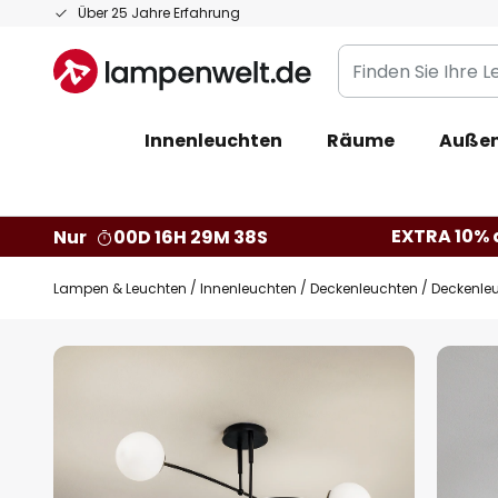
Zum
Über 25 Jahre Erfahrung
Inhalt
Finden
springen
Sie
Ihre
Innenleuchten
Räume
Außen
Leuchte...
EXTRA 10% a
Nur
00D 16H 29M 37S
Lampen & Leuchten
Innenleuchten
Deckenleuchten
Deckenleu
Zum
Ende
der
Bildgalerie
springen