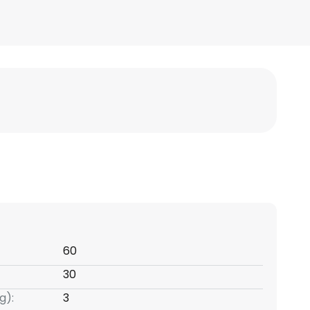
60
30
g):
3