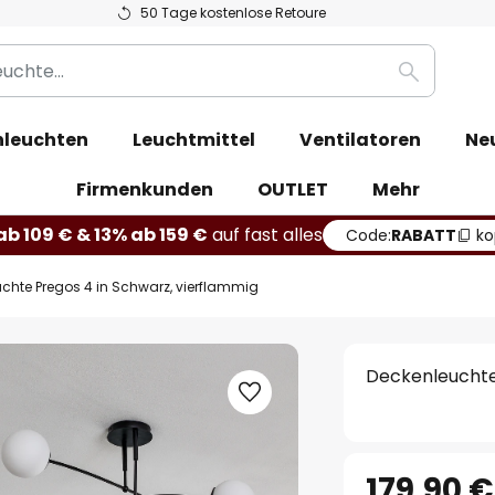
50 Tage kostenlose Retoure
Suche
leuchten
Leuchtmittel
Ventilatoren
Ne
Firmenkunden
OUTLET
Mehr
b 109 € & 13% ab 159 €
auf fast alles
Code:
RABATT
ko
chte Pregos 4 in Schwarz, vierflammig
Deckenleuchte
179,90 €