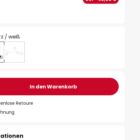
z / weiß
In den Warenkorb
tenlose Retoure
chnung
mationen