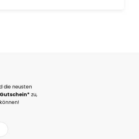
d die neusten
Gutschein*
zu,
 können!