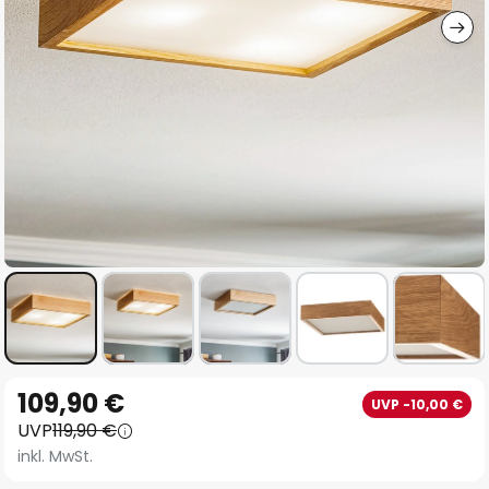
Zum
109,90 €
UVP -10,00 €
Anfang
UVP
119,90 €
der
inkl. MwSt.
Bildgalerie