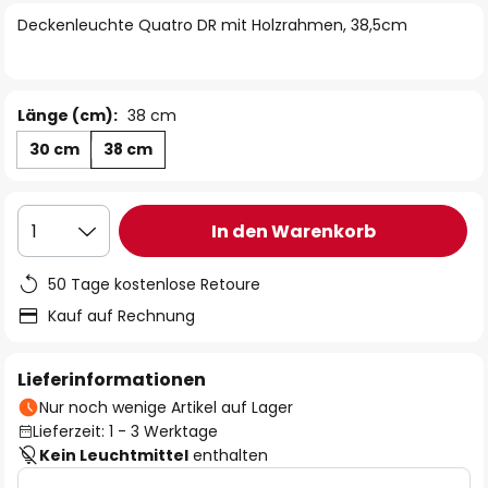
springen
Deckenleuchte Quatro DR mit Holzrahmen, 38,5cm
Länge (cm):
38 cm
30 cm
38 cm
In den Warenkorb
1
50 Tage kostenlose Retoure
Kauf auf Rechnung
Lieferinformationen
Nur noch wenige Artikel auf Lager
Lieferzeit: 1 - 3 Werktage
Kein Leuchtmittel
enthalten