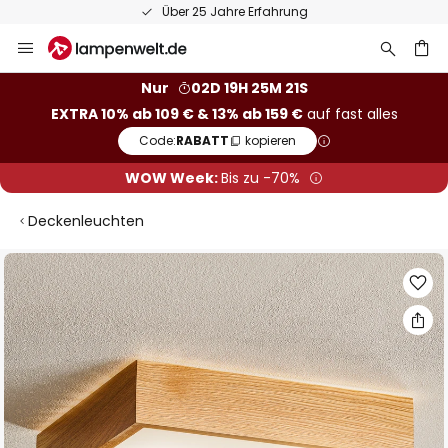
Über 25 Jahre Erfahrung
Zum
Inhalt
springen
he
Nur
02D 19H 25M 21S
EXTRA 10% ab 109 € & 13% ab 159 €
auf fast alles
Code:
RABATT
kopieren
WOW Week:
Bis zu -70%
Deckenleuchten
Zum
Ende
der
Bildgalerie
springen