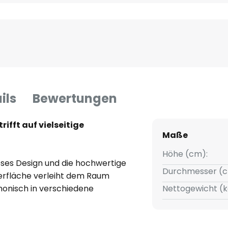
ils
Bewertungen
ifft auf vielseitige
Maße
Höhe (cm):
oses Design und die hochwertige
Durchmesser (c
erfläche verleiht dem Raum
monisch in verschiedene
Nettogewicht (k
uweise eignet sich die Leuchte
urbereichen oder Küchen.