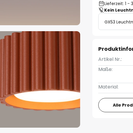
Lieferzeit: 1 
Kein Leucht
GX53 Leuchtm
Produktinf
Artikel Nr.:
Maße:
Material:
Alle Pro