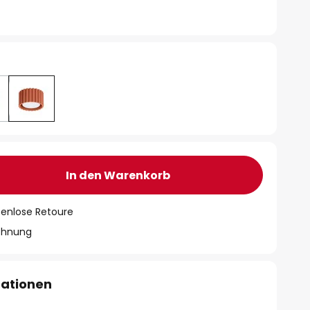
In den Warenkorb
tenlose Retoure
chnung
mationen