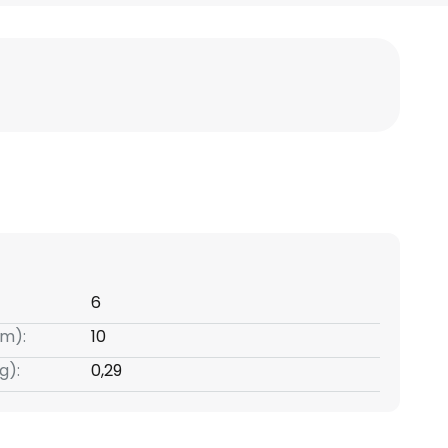
6
m):
10
g):
0,29