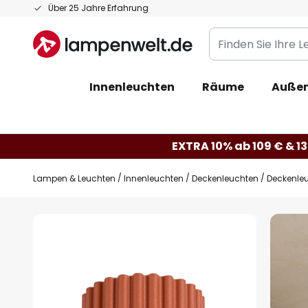
Zum
Über 25 Jahre Erfahrung
Inhalt
Finden
springen
Sie
Ihre
Innenleuchten
Räume
Außen
Leuchte...
EXTRA 10% ab 109 € & 13
Lampen & Leuchten
Innenleuchten
Deckenleuchten
Deckenleuc
Zum
Ende
der
Bildgalerie
springen