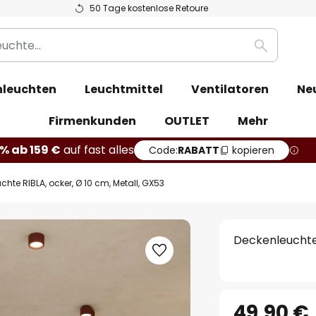
50 Tage kostenlose Retoure
Suche
leuchten
Leuchtmittel
Ventilatoren
Ne
Firmenkunden
OUTLET
Mehr
% ab 159 €
auf fast alles
Code:
RABATT
kopieren
hte RIBLA, ocker, Ø 10 cm, Metall, GX53
Deckenleuchte 
49,90 €