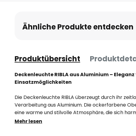
Anfang
der
Bildgalerie
Ähnliche Produkte entdecken
springen
Produktübersicht
Produktdeta
Deckenleuchte RIBLA aus Aluminium – Eleganz tr
Einsatzmöglichkeiten
Die Deckenleuchte RIBLA überzeugt durch ihr zeitl
Verarbeitung aus Aluminium. Die ockerfarbene Ob
eine warme und stilvolle Atmosphäre, die sich har
Einrichtungsstile einfügt. Dank ihrer kompakten Ba
Mehr lesen
ideal für den Einsatz in Wohn- und Esszimmern, Fl