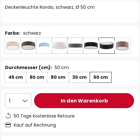
springen
Deckenleuchte Rondo, schwarz, Ø 50 cm
Farbe:
schwarz
Durchmesser (cm):
50 cm
45 cm
60 cm
80 cm
30 cm
50 cm
In den Warenkorb
1
50 Tage kostenlose Retoure
Kauf auf Rechnung