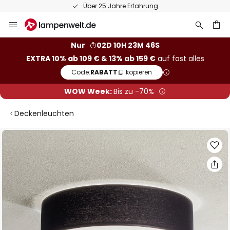
Über 25 Jahre Erfahrung
Zum
Inhalt
springen
he
Nur
02D 10H 23M 46S
EXTRA 10% ab 109 € & 13% ab 159 €
auf fast alles
Code:
RABATT
kopieren
WOW Week:
Bis zu -70%
Deckenleuchten
Zum
Ende
der
Bildgalerie
springen