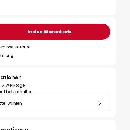
In den Warenkorb
tenlose Retoure
chnung
mationen
 - 15 Werktage
mittel
enthalten
ttel wählen
ormationen