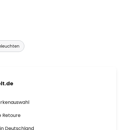
leuchten
lt.de
arkenauswahl
e Retoure
1 in Deutschland