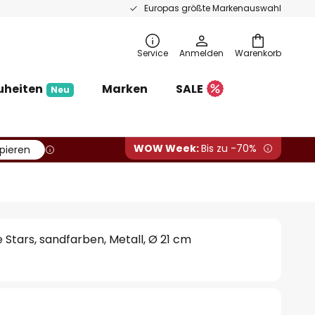
Europas größte Markenauswahl
Service
Anmelden
Warenkorb
uheiten
Marken
SALE
Neu
WOW Week:
Bis zu -70%
pieren
Stars, sandfarben, Metall, Ø 21 cm