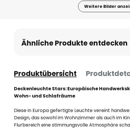
Weitere Bilder anze
Zum
Anfang
der
Bildgalerie
Ähnliche Produkte entdecken
springen
Produktübersicht
Produktdeta
Deckenleuchte Stars: Europäische Handwerksk
Wohn- und Schlafräume
Diese in Europa gefertigte Leuchte vereint handwe
Design, das sowohl im Wohnzimmer als auch im Ki
Flurbereich eine stimmungsvolle Atmosphäre schaff