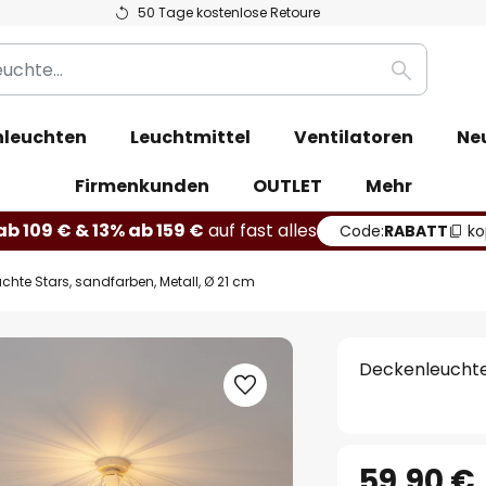
50 Tage kostenlose Retoure
Suche
leuchten
Leuchtmittel
Ventilatoren
Ne
Firmenkunden
OUTLET
Mehr
b 109 € & 13% ab 159 €
auf fast alles
Code:
RABATT
ko
chte Stars, sandfarben, Metall, Ø 21 cm
Deckenleuchte 
59,90 €