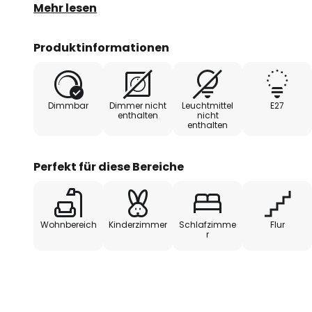
zwar nicht mit einem integrierten Dimmer ausgesta
Mehr lesen
Möglichkeit, über einen externen Dimmer die Helligk
Wünschen zu regulieren.
Produktinformationen
Dimmbar
Dimmer nicht
Leuchtmittel
E27
enthalten
nicht
enthalten
Perfekt für diese Bereiche
Wohnbereich
Kinderzimmer
Schlafzimme
Flur
r