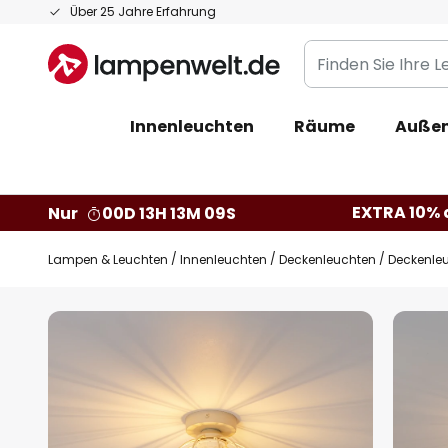
Zum
Über 25 Jahre Erfahrung
Inhalt
Finden
springen
Sie
Ihre
Innenleuchten
Räume
Außen
Leuchte...
EXTRA 10% a
Nur
00D 13H 13M 08S
Lampen & Leuchten
Innenleuchten
Deckenleuchten
Deckenleu
Zum
Ende
der
Bildgalerie
springen