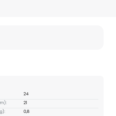
24
m):
21
g):
0,8