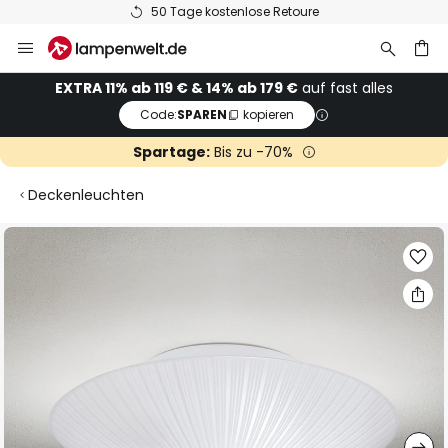
50 Tage kostenlose Retoure
Zum
Inhalt
springen
he
EXTRA 11% ab 119 € & 14% ab 179 €
auf fast alles
Code:
SPAREN
kopieren
Spartage:
Bis zu -70%
Deckenleuchten
Zum
Ende
der
Bildgalerie
springen