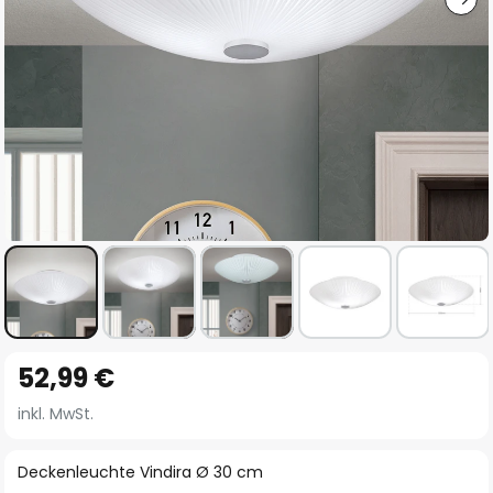
Zum
52,99 €
Anfang
der
inkl. MwSt.
Bildgalerie
springen
Deckenleuchte Vindira Ø 30 cm