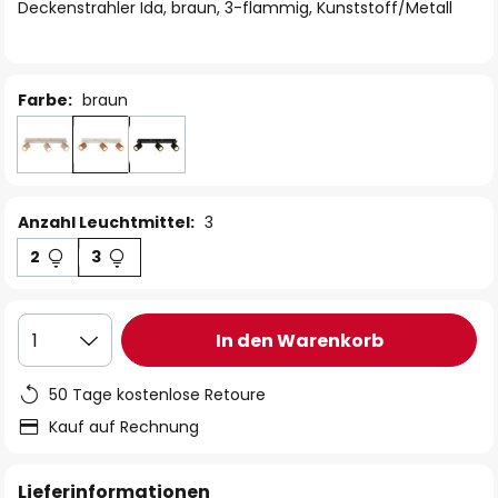
springen
Deckenstrahler Ida, braun, 3-flammig, Kunststoff/Metall
Farbe:
braun
Anzahl Leuchtmittel:
3
2
3
In den Warenkorb
1
50 Tage kostenlose Retoure
Kauf auf Rechnung
Lieferinformationen