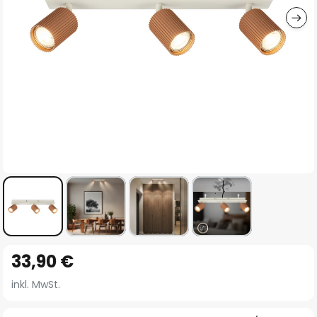
Zum
33,90 €
Anfang
der
inkl. MwSt.
Bildgalerie