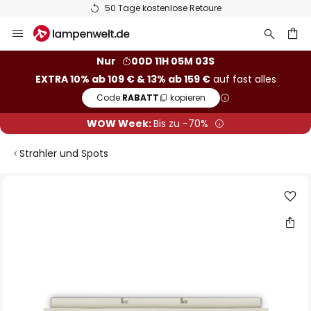
50 Tage kostenlose Retoure
Zum
Inhalt
springen
he
Nur
00D 11H 05M 02S
EXTRA 10% ab 109 € & 13% ab 159 €
auf fast alles
Code:
RABATT
kopieren
WOW Week:
Bis zu -70%
Strahler und Spots
Zum
Ende
der
Bildgalerie
springen