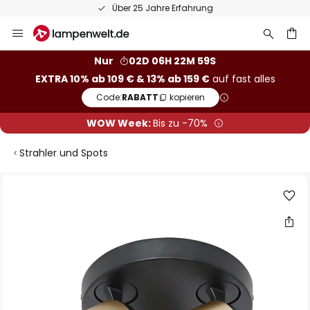
Über 25 Jahre Erfahrung
Zum
Inhalt
springen
he
Nur
02D 06H 22M 58S
EXTRA 10% ab 109 € & 13% ab 159 €
auf fast alles
Code:
RABATT
kopieren
WOW Week:
Bis zu -70%
Strahler und Spots
Zum
Ende
der
Bildgalerie
springen