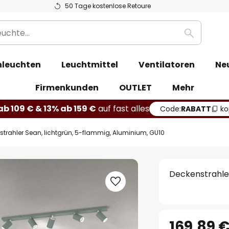
50 Tage kostenlose Retoure
Suche
leuchten
Leuchtmittel
Ventilatoren
Ne
Firmenkunden
OUTLET
Mehr
b 109 € & 13% ab 159 €
auf fast alles
Code:
RABATT
ko
strahler Sean, lichtgrün, 5-flammig, Aluminium, GU10
Deckenstrahler
169,89 