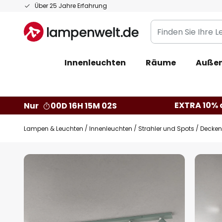
Zum
Über 25 Jahre Erfahrung
Inhalt
Finden
springen
Sie
Ihre
Innenleuchten
Räume
Außen
Leuchte...
EXTRA 10% a
Nur
00D 16H 15M 01S
Lampen & Leuchten
Innenleuchten
Strahler und Spots
Decken
Zum
Ende
der
Bildgalerie
springen