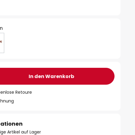
ün
In den Warenkorb
tenlose Retoure
chnung
mationen
ge Artikel auf Lager