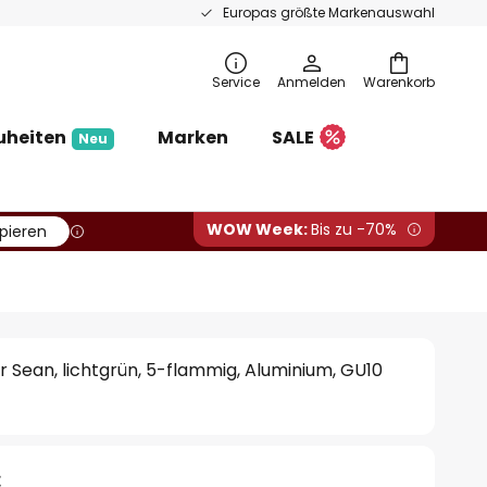
Europas größte Markenauswahl
Service
Anmelden
Warenkorb
uheiten
Marken
SALE
Neu
WOW Week:
Bis zu -70%
pieren
 Sean, lichtgrün, 5-flammig, Aluminium, GU10
€