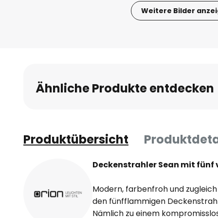
Weitere Bilder anze
Zum
Anfang
der
Bildgalerie
springen
Ähnliche Produkte entdecken
Produktübersicht
Produktdeta
Deckenstrahler Sean mit fünf 
Modern, farbenfroh und zugleich
den fünfflammigen Deckenstrahle
Nämlich zu einem kompromisslo