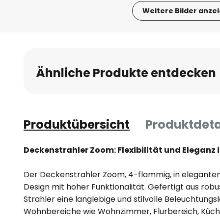
Weitere Bilder anze
Zum
Anfang
der
Bildgalerie
Ähnliche Produkte entdecken
springen
Produktübersicht
Produktdeta
Deckenstrahler Zoom: Flexibilität und Elegan
Der Deckenstrahler Zoom, 4-flammig, in elegante
Design mit hoher Funktionalität. Gefertigt aus robu
Strahler eine langlebige und stilvolle Beleuchtung
Wohnbereiche wie Wohnzimmer, Flurbereich, Küch