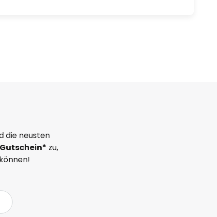
d die neusten
Gutschein*
zu,
 können!