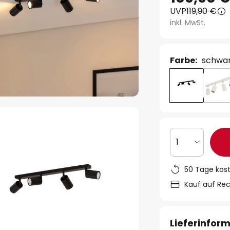
UVP
119,90 €
inkl. MwSt.
Farbe:
schwa
1
50 Tage kos
Kauf auf Re
Lieferinfor