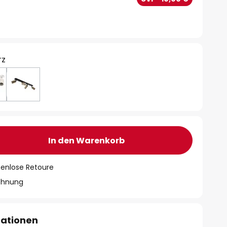
rz
In den Warenkorb
tenlose Retoure
chnung
mationen