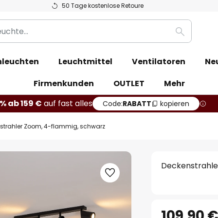
50 Tage kostenlose Retoure
Suche
leuchten
Leuchtmittel
Ventilatoren
Ne
Firmenkunden
OUTLET
Mehr
% ab 159 €
auf fast alles
Code:
RABATT
kopieren
strahler Zoom, 4-flammig, schwarz
Deckenstrahle
109,90 