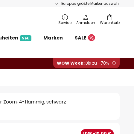
Europas größte Markenauswahl
Service
Anmelden
Warenkorb
uheiten
Marken
SALE
Neu
WOW Week:
Bis zu -70%
r Zoom, 4-flammig, schwarz
€
UVP -10,00 €