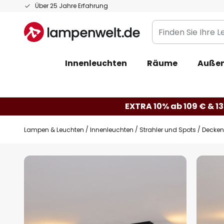
Zum
Über 25 Jahre Erfahrung
Inhalt
Finden
springen
Sie
Ihre
Innenleuchten
Räume
Außen
Leuchte...
EXTRA 10% ab 109 € & 13
Lampen & Leuchten
Innenleuchten
Strahler und Spots
Decken
Zum
Ende
der
Bildgalerie
springen