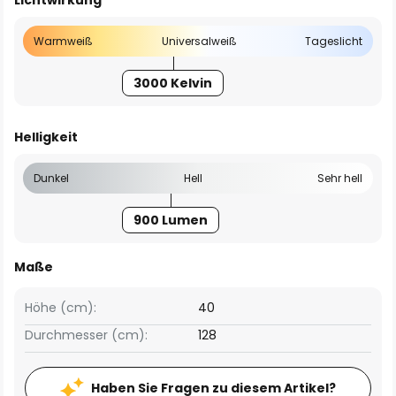
Lichtwirkung
Warmweiß
Universalweiß
Tageslicht
3000 Kelvin
Helligkeit
Dunkel
Hell
Sehr hell
900 Lumen
Maße
Höhe (cm):
40
Durchmesser (cm):
128
Haben Sie Fragen zu diesem Artikel?