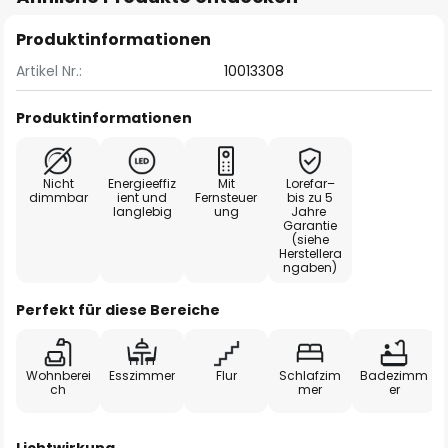
Produktinformationen
Artikel Nr.:
10013308
Produktinformationen
Nicht
Energieeffiz
Mit
Lorefar–
dimmbar
ient und
Fernsteuer
bis zu 5
langlebig
ung
Jahre
Garantie
(siehe
Herstellera
ngaben)
Perfekt für diese Bereiche
Wohnberei
Esszimmer
Flur
Schlafzim
Badezimm
ch
mer
er