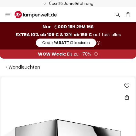
Über 25 Jahre Erfahrung
Zum
Inhalt
springen
he
Nur
00D 15H 29M 15S
EXTRA 10% ab 109 € & 13% ab 159 €
auf fast alles
Code:
RABATT
kopieren
WOW Week:
Bis zu -70%
Wandleuchten
Zum
Ende
der
Bildgalerie
springen