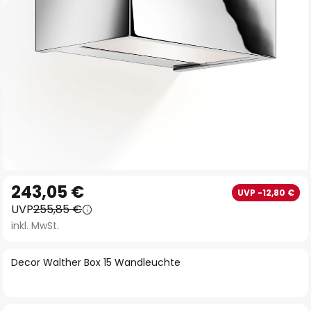
Zum
243,05 €
UVP -12,80 €
Anfang
UVP
255,85 €
der
inkl. MwSt.
Bildgalerie
springen
Decor Walther Box 15 Wandleuchte