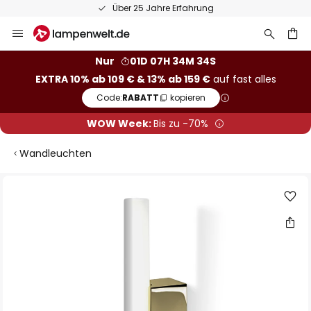
Über 25 Jahre Erfahrung
Zum
Inhalt
springen
he
Nur
01D 07H 34M 33S
EXTRA 10% ab 109 € & 13% ab 159 €
auf fast alles
Code:
RABATT
kopieren
WOW Week:
Bis zu -70%
Wandleuchten
Zum
Ende
der
Bildgalerie
springen