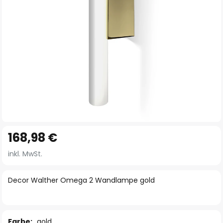
Zum
168,98 €
Anfang
der
inkl. MwSt.
Bildgalerie
springen
Decor Walther Omega 2 Wandlampe gold
Farbe:
gold