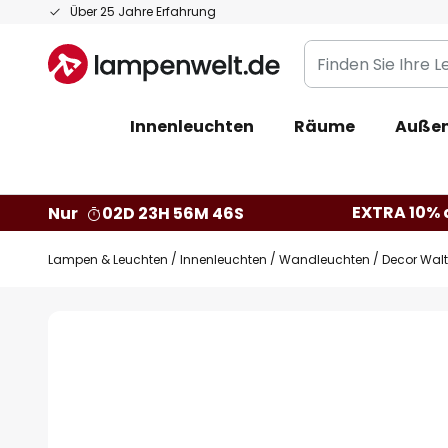
Zum
Über 25 Jahre Erfahrung
Inhalt
Finden
springen
Sie
Ihre
Innenleuchten
Räume
Außen
Leuchte...
EXTRA 10% a
Nur
02D 23H 56M 45S
Lampen & Leuchten
Innenleuchten
Wandleuchten
Decor Walt
Zum
Ende
der
Bildgalerie
springen