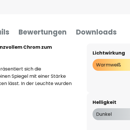
ils
Bewertungen
Downloads
lanzvollem Chrom zum
Lichtwirkung
Warmweiß
äsentiert sich die
einen Spiegel mit einer Stärke
en lässt. In der Leuchte wurden
icht sowohl nach unten als
ingesetzten Diffusoren aus
Helligkeit
 eine gleichmäßige
t.
Dunkel
 nur optisch, sondern auch in