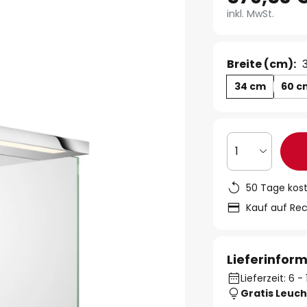
inkl. MwSt.
Breite (cm):
34 cm
60 c
1
50 Tage kos
Kauf auf Re
Lieferinfor
Lieferzeit: 6 
Gratis Leuch