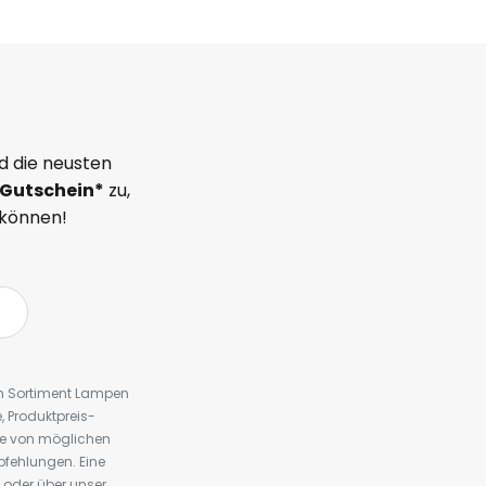
d die neusten
Gutschein*
zu,
 können!
em Sortiment Lampen
 Produktpreis-
te von möglichen
fehlungen. Eine
 oder über unser