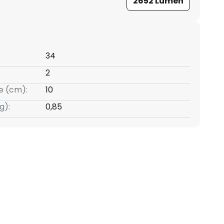
2652 Lumen
34
2
e (cm):
10
g):
0,85