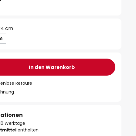
34 cm
m
In den Warenkorb
tenlose Retoure
chnung
mationen
- 10 Werktage
tmittel
enthalten