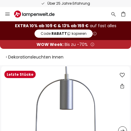
Über 25 Jahre Erfahrung
Zum
Inhalt
springen
he
EXTRA 10% ab 109 € & 13% ab 159 €
auf fast alles
Code:
RABATT
kopieren
WOW Week:
Bis zu -70%
Dekorationsleuchten Innen
Zum
Letzte Stücke
Ende
der
Bildgalerie
springen