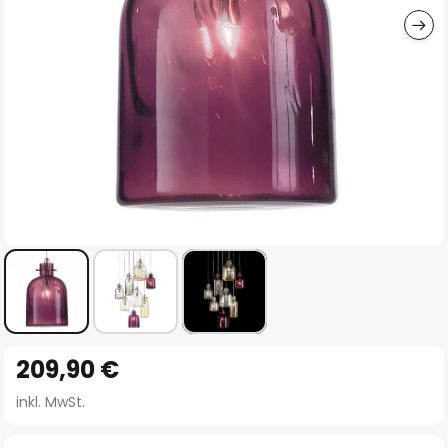
Zum
209,90 €
Anfang
der
inkl. MwSt.
Bildgalerie