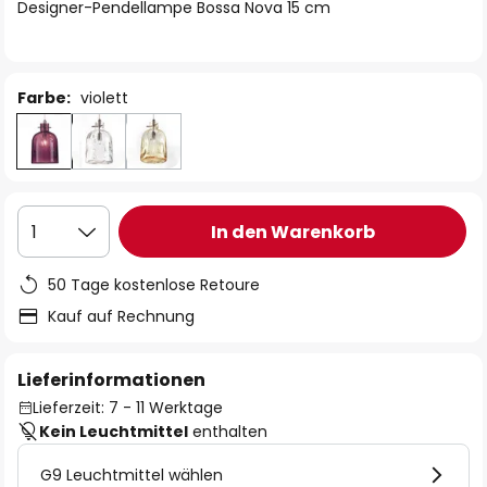
springen
Designer-Pendellampe Bossa Nova 15 cm
Farbe:
violett
In den Warenkorb
1
50 Tage kostenlose Retoure
Kauf auf Rechnung
Lieferinformationen
Lieferzeit: 7 - 11 Werktage
Kein Leuchtmittel
enthalten
G9 Leuchtmittel wählen