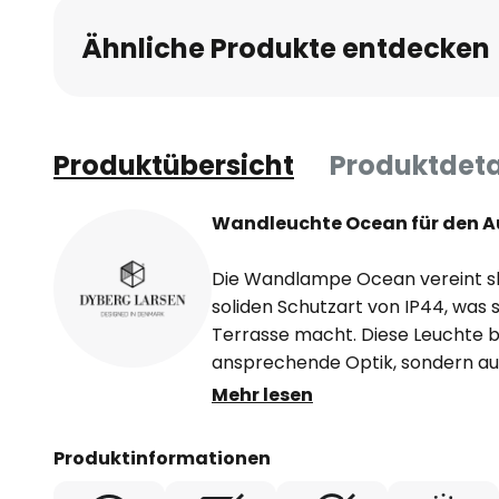
Ähnliche Produkte entdecken
Produktübersicht
Produktdeta
Wandleuchte Ocean für den 
Die Wandlampe Ocean vereint sk
soliden Schutzart von IP44, was si
Terrasse macht. Diese Leuchte bi
ansprechende Optik, sondern au
widerstandsfähige Konstruktion.
Mehr lesen
Lampe einen Hauch von Eleganz u
verschiedene Fassadenstile ein.
Produktinformationen