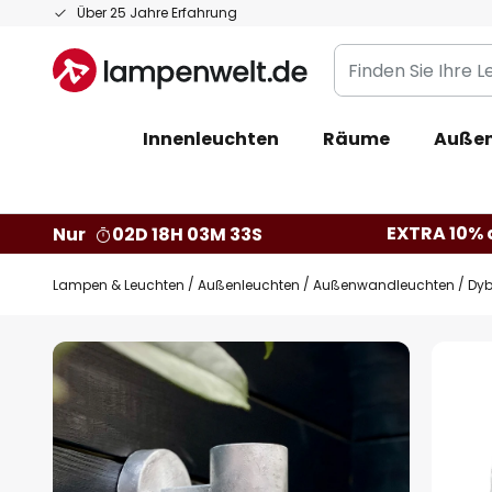
Zum
Über 25 Jahre Erfahrung
Inhalt
Finden
springen
Sie
Ihre
Innenleuchten
Räume
Außen
Leuchte...
EXTRA 10% a
Nur
02D 18H 03M 32S
Lampen & Leuchten
Außenleuchten
Außenwandleuchten
Dyb
Zum
Ende
der
Bildgalerie
springen