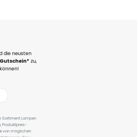
d die neusten
Gutschein*
zu,
 können!
em Sortiment Lampen
 Produktpreis-
te von möglichen