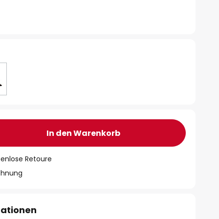
In den Warenkorb
tenlose Retoure
chnung
mationen