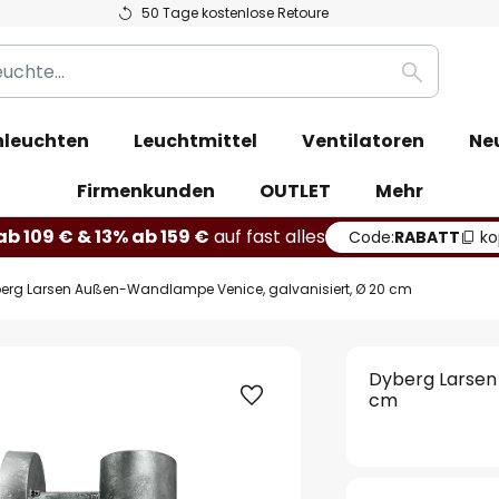
50 Tage kostenlose Retoure
Suche
leuchten
Leuchtmittel
Ventilatoren
Ne
Firmenkunden
OUTLET
Mehr
b 109 € & 13% ab 159 €
auf fast alles
Code:
RABATT
ko
erg Larsen Außen-Wandlampe Venice, galvanisiert, Ø 20 cm
Dyberg Larsen
cm