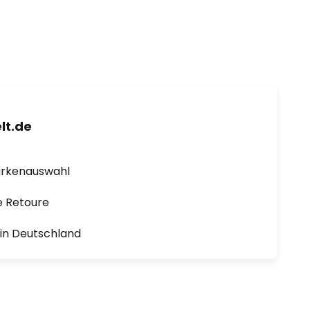
lt.de
arkenauswahl
e Retoure
1 in Deutschland