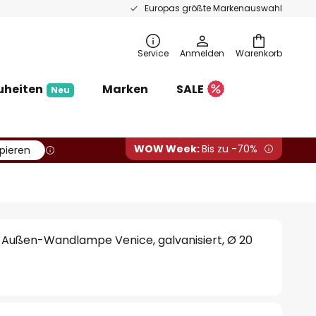
Europas größte Markenauswahl
Service
Anmelden
Warenkorb
uheiten
Marken
SALE
Neu
WOW Week:
Bis zu -70%
pieren
 Außen-Wandlampe Venice, galvanisiert, Ø 20