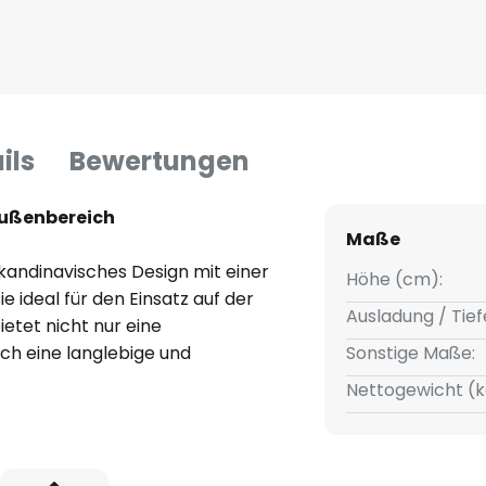
ils
Bewertungen
Außenbereich
Maße
andinavisches Design mit einer
Höhe (cm):
e ideal für den Einsatz auf der
Ausladung / Tief
etet nicht nur eine
ch eine langlebige und
Sonstige Maße:
 Die Farbgebung verleiht der
Nettogewicht (k
nd fügt sich harmonisch in