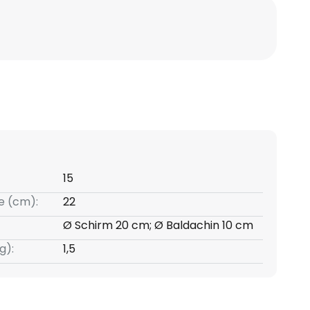
15
e (cm):
22
Ø Schirm 20 cm; Ø Baldachin 10 cm
g):
1,5