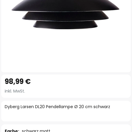
Zum
98,99 €
Anfang
der
inkl. MwSt.
Bildgalerie
springen
Dyberg Larsen DL20 Pendellampe Ø 20 cm schwarz
Farbe:
schwarz matt