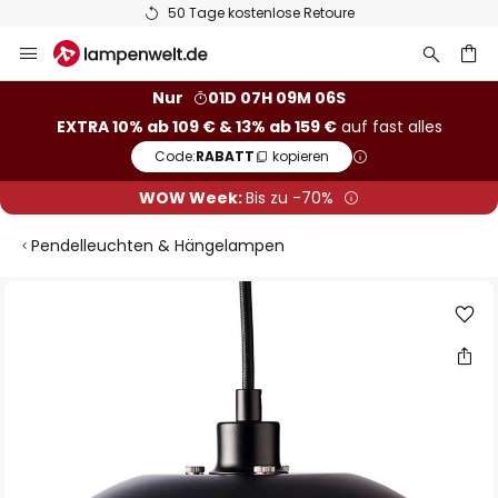
50 Tage kostenlose Retoure
Zum
Inhalt
springen
he
Nur
01D 07H 09M 05S
EXTRA 10% ab 109 € & 13% ab 159 €
auf fast alles
Code:
RABATT
kopieren
WOW Week:
Bis zu -70%
Pendelleuchten & Hängelampen
Zum
Ende
der
Bildgalerie
springen