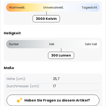
Warmweiß
Universalweiß
Tageslicht
3000 Kelvin
Helligkeit
Dunkel
Hell
Sehr hell
300 Lumen
Maße
Höhe (cm):
25,7
Durchmesser (cm):
17
Haben Sie Fragen zu diesem Artikel?