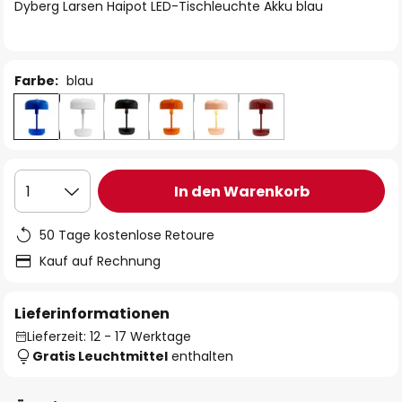
springen
Dyberg Larsen Haipot LED-Tischleuchte Akku blau
Farbe:
blau
In den Warenkorb
1
50 Tage kostenlose Retoure
Kauf auf Rechnung
Lieferinformationen
Lieferzeit: 12 - 17 Werktage
Gratis Leuchtmittel
enthalten