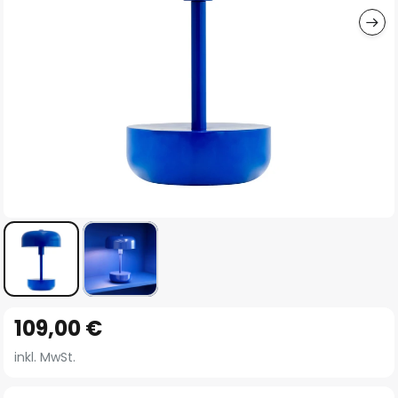
Zum
109,00 €
Anfang
der
inkl. MwSt.
Bildgalerie