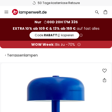
50 Tage kostenlose Retoure
Zum
Inhalt
springen
he
Nur
00D 20H 17M 32S
EXTRA 10% ab 109 € & 13% ab 159 €
auf fast alles
Code:
RABATT
kopieren
WOW Week:
Bis zu -70%
Terrassenlampen
Zum
Ende
der
Bildgalerie
springen