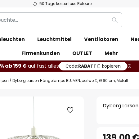
50 Tage kostenlose Retoure
Suche
leuchten
Leuchtmittel
Ventilatoren
Ne
Firmenkunden
OUTLET
Mehr
% ab 159 €
auf fast alles
Code:
RABATT
kopieren
mpen
Dyberg Larsen Hängelampe BLUMEN, perlweiß, Ø 60 cm, Metall
Dyberg Larsen
139,00 