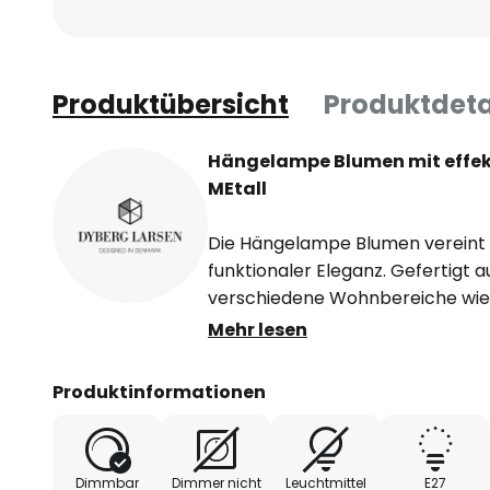
Produktübersicht
Produktdeta
Hängelampe Blumen mit effek
MEtall
Die Hängelampe Blumen vereint 
funktionaler Eleganz. Gefertigt au
verschiedene Wohnbereiche wi
Flurbereich und Küche ein. Ihr ze
Mehr lesen
einem Blickfang, der sowohl in m
Interieurs Akzente setzt.
Produktinformationen
Ein besonderes Merkmal dieser 
Dimmbarkeit, die über einen ext
Dimmbar
Dimmer nicht
Leuchtmittel
E27
Dies erlaubt eine flexible Anpass