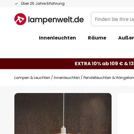
Zum
Über 25 Jahre Erfahrung
Inhalt
Finden
springen
Sie
Ihre
Innenleuchten
Räume
Außen
Leuchte...
EXTRA 10% ab 109 € & 13
Lampen & Leuchten
Innenleuchten
Pendelleuchten & Hängela
Zum
Ende
der
Bildgalerie
springen