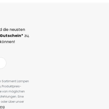
d die neusten
Gutschein*
zu,
 können!
em Sortiment Lampen
 Produktpreis-
te von möglichen
fehlungen. Eine
 oder über unser
ung
.