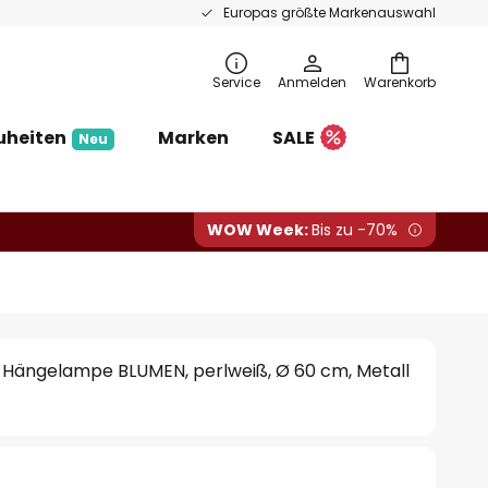
Europas größte Markenauswahl
Service
Anmelden
Warenkorb
uheiten
Marken
SALE
Neu
WOW Week:
Bis zu -70%
 Hängelampe BLUMEN, perlweiß, Ø 60 cm, Metall
€