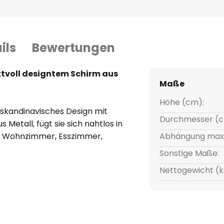
ils
Bewertungen
tvoll designtem Schirm aus
Maße
Höhe (cm):
skandinavisches Design mit
Durchmesser (c
s Metall, fügt sie sich nahtlos in
e Wohnzimmer, Esszimmer,
Abhängung max
itloses Design macht sie zu
Sonstige Maße:
odernen als auch in klassischen
Nettogewicht (k
Hängelampe ist ihre
ernen Dimmer ermöglicht wird.
ung der Lichtintensität, um die