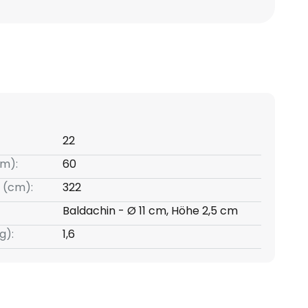
22
m):
60
 (cm):
322
Baldachin - Ø 11 cm, Höhe 2,5 cm
g):
1,6