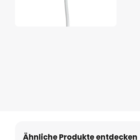
Zum
Anfang
der
Bildgalerie
springen
Ähnliche Produkte entdecken