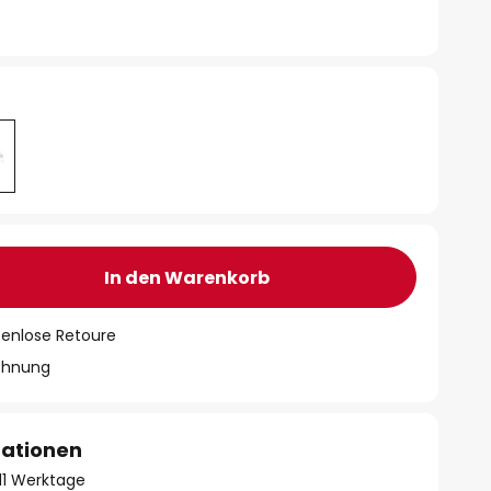
In den Warenkorb
tenlose Retoure
chnung
mationen
- 11 Werktage