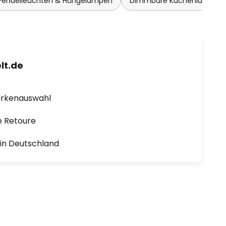
endelleuchten & Hängelampen
Dimmbare Küchenlampen
lt.de
arkenauswahl
e Retoure
1 in Deutschland