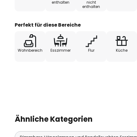
enthalten
nicht
enthalten
gewünschte Atmosphäre zu schaf
Abende oder produktive Stunden
Hängelampe Blumen bietet die p
Perfekt für diese Bereiche
jede Gelegenheit.
Wohnbereich
Esszimmer
Flur
Küche
Ähnliche Kategorien