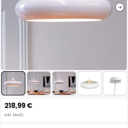
Zum
218,99 €
Anfang
der
inkl. MwSt.
Bildgalerie