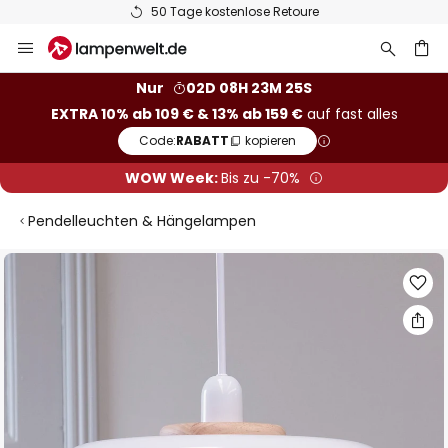
50 Tage kostenlose Retoure
Zum
Inhalt
springen
he
Nur
02D 08H 23M 24S
EXTRA 10% ab 109 € & 13% ab 159 €
auf fast alles
Code:
RABATT
kopieren
WOW Week:
Bis zu -70%
Pendelleuchten & Hängelampen
Zum
Ende
der
Bildgalerie
springen