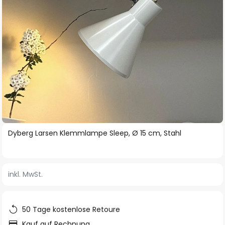
Zum
Dyberg Larsen Klemmlampe Sleep, Ø 15 cm, Stahl
Anfang
der
Bildgalerie
inkl. MwSt.
springen
50 Tage kostenlose Retoure
Kauf auf Rechnung