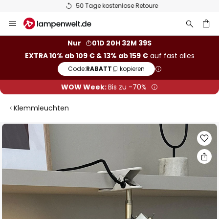
50 Tage kostenlose Retoure
Zum
Inhalt
springen
he
Nur
01D 20H 32M 38S
EXTRA 10% ab 109 € & 13% ab 159 €
auf fast alles
Code:
RABATT
kopieren
WOW Week:
Bis zu -70%
Klemmleuchten
Zum
Ende
der
Bildgalerie
springen