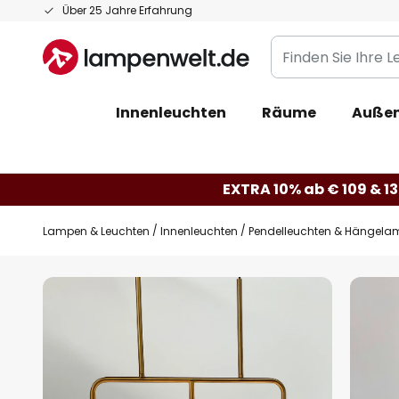
Zum
Über 25 Jahre Erfahrung
Inhalt
Finden
springen
Sie
Ihre
Innenleuchten
Räume
Außen
Leuchte...
EXTRA 10% ab € 109 & 13
Lampen & Leuchten
Innenleuchten
Pendelleuchten & Hängela
Zum
Ende
der
Bildgalerie
springen