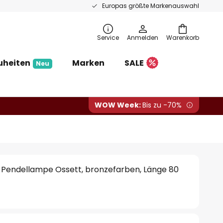
Europas größte Markenauswahl
Service
Anmelden
Warenkorb
uheiten
Marken
SALE
Neu
WOW Week:
Bis zu -70%
 Pendellampe Ossett, bronzefarben, Länge 80