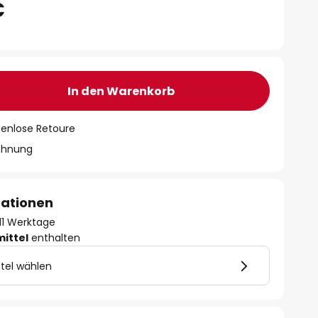
€
In den Warenkorb
tenlose Retoure
chnung
mationen
- 11 Werktage
mittel
enthalten
tel wählen