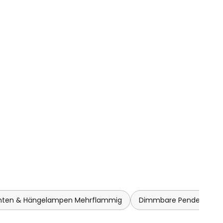
hten & Hängelampen Mehrflammig
Dimmbare Pendelleuch