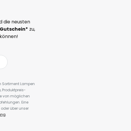
d die neusten
Gutschein*
zu,
 können!
em Sortiment Lampen
 Produktpreis-
te von möglichen
fehlungen. Eine
 oder über unser
ung
.