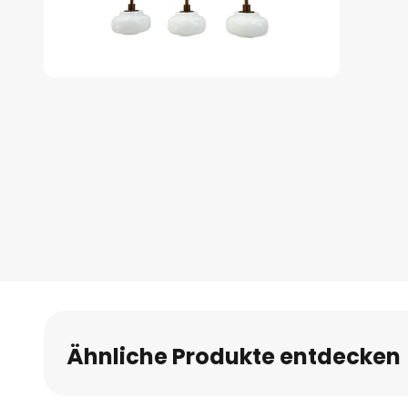
Zum
Anfang
der
Bildgalerie
springen
Ähnliche Produkte entdecken