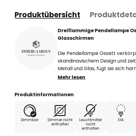
Produktübersicht
Produktdeta
Dreiflammige Pendellampe Os
Glasschirmen
Die Pendellampe Ossett verkörp
skandinavischem Design und zeitl
Metall und Glas, fügt sie sich h
Raumkonzepte ein. Die bronzefa
Mehr lesen
Kombination mit den opalweißen
eine warme Ausstrahlung, die s
Produktinformationen
im Esszimmer oder in der Küche fü
Die Lampe ist nicht nur ein funk
Dimmbar
Dimmer nicht
Leuchtmittel
E14
sondern auch ein dekoratives Hi
enthalten
nicht
enthalten
besondere Note verleiht.