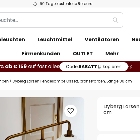
50 Tage kostenlose Retoure
Suche
leuchten
Leuchtmittel
Ventilatoren
Ne
Firmenkunden
OUTLET
Mehr
% ab € 159
auf fast alles
Code:
RABATT
kopieren
mpen
Dyberg Larsen Pendellampe Ossett, bronzefarben, Länge 80 cm
Dyberg Larsen
cm