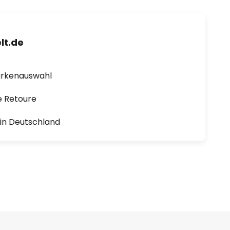
lt.de
arkenauswahl
e Retoure
1 in Deutschland