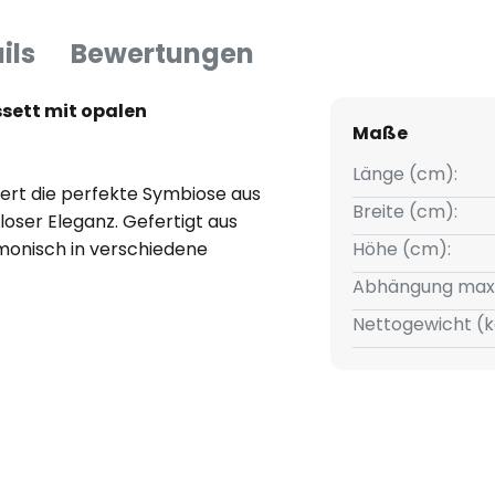
ils
Bewertungen
sett mit opalen
Maße
Länge (cm):
ert die perfekte Symbiose aus
Breite (cm):
oser Eleganz. Gefertigt aus
armonisch in verschiedene
Höhe (cm):
rbene Oberfläche in
Abhängung max
 Schirmen verleiht der Lampe
Nettogewicht (k
owohl im Wohnzimmer als auch
r ein stilvolles Ambiente sorgt.
tionales Beleuchtungselement,
ghlight, das jedem Raum eine