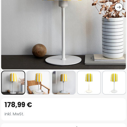
Zum
178,99 €
Anfang
der
inkl. MwSt.
Bildgalerie