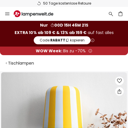
50 Tage kostenlose Retoure
Zum
Inhalt
springen
he
Nur
00D 15H 46M 20S
EXTRA 10% ab 109 € & 13% ab 159 €
auf fast alles
Code:
RABATT
kopieren
WOW Week:
Bis zu -70%
Tischlampen
Zum
Ende
der
Bildgalerie
springen