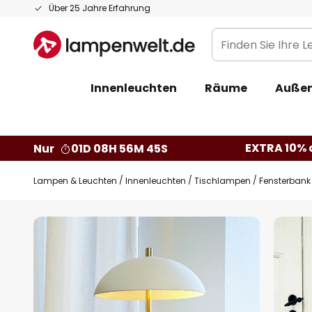
Zum
Über 25 Jahre Erfahrung
Inhalt
Finden
springen
Sie
Ihre
Innenleuchten
Räume
Außen
Leuchte...
EXTRA 10% a
Nur
01D 08H 56M 44S
Lampen & Leuchten
Innenleuchten
Tischlampen
Fensterbank
Zum
Ende
der
Bildgalerie
springen