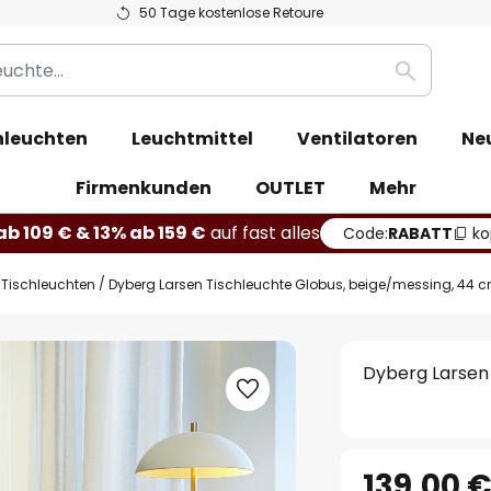
50 Tage kostenlose Retoure
Suche
leuchten
Leuchtmittel
Ventilatoren
Ne
Firmenkunden
OUTLET
Mehr
b 109 € & 13% ab 159 €
auf fast alles
Code:
RABATT
ko
 Tischleuchten
Dyberg Larsen Tischleuchte Globus, beige/messing, 44 
Dyberg Larsen
139,00 