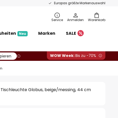
Europas größte Markenauswahl
Service
Anmelden
Warenkorb
uheiten
Marken
SALE
Neu
WOW Week:
Bis zu -70%
pieren
cm
 Tischleuchte Globus, beige/messing, 44 cm
€