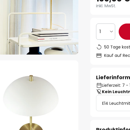
inkl. MwSt.
1
50 Tage kos
Kauf auf Re
Lieferinfor
Lieferzeit: 7 
Kein Leucht
E14 Leuchtmit
Produktinf