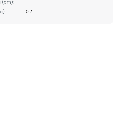
g (cm):
g):
0,7