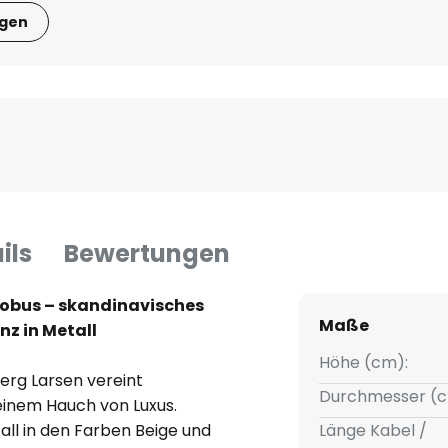
igen
ils
Bewertungen
lobus – skandinavisches
Maße
anz in Metall
Höhe (cm):
erg Larsen vereint
Durchmesser (c
einem Hauch von Luxus.
ll in den Farben Beige und
Länge Kabel /