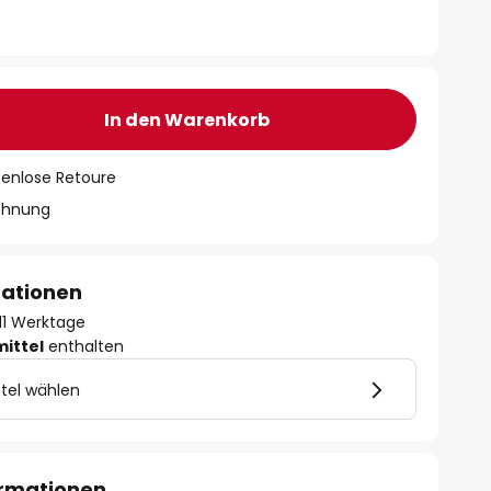
In den Warenkorb
tenlose Retoure
chnung
mationen
- 11 Werktage
mittel
enthalten
tel wählen
ormationen