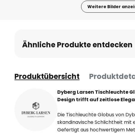
Weitere Bilder anze
Zum
Anfang
der
Bildgalerie
Ähnliche Produkte entdecken
springen
Produktübersicht
Produktdeta
Dyberg Larsen Tischleuchte G
Design trifft auf zeitlose Eleg
Die Tischleuchte Globus von Dyb
skandinavische Schlichtheit mit 
Gefertigt aus hochwertigem Meta